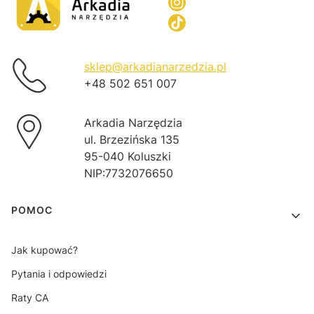
sklep@arkadianarzedzia.pl
+48 502 651 007
Arkadia Narzędzia
ul. Brzezińska 135
95-040 Koluszki
NIP:7732076650
Linki w stopce
POMOC
Jak kupować?
Pytania i odpowiedzi
Raty CA