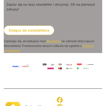
Zapisz się na nasz newsletter i otrzymaj -3% na pierwsze
zakupy!
Dołącz do newslettera
Zapisując się, akceptujesz nasz
Regulamin
(w zakresie dotyczącym
Newslettera). Przetwarzanie danych odbywa się zgodnie z
Polityką
prywatności
.