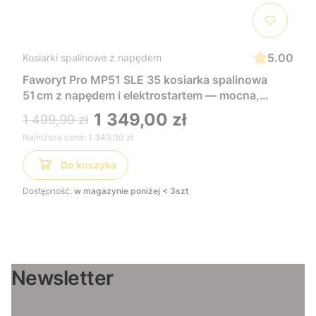
5.00
Kosiarki spalinowe z napędem
Faworyt Pro MP51 SLE 35 kosiarka spalinowa
51 cm z napędem i elektrostartem — mocna,
wygodna i łatwa w uruchomieniu, idealna do
1 349,00 zł
1 499,99 zł
dużych trawników
Najniższa cena:
1 349,00 zł
Do koszyka
Dostępność:
w magazynie poniżej < 3szt
Newsletter