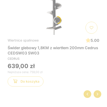
5.00
Wiertnice spalinowe
Świder glebowy 1,8KM z wiertłem 200mm Cedrus
CEDSW03 SW03
CEDRUS
639,00 zł
Najniższa cena:
759,00 zł
Do koszyka