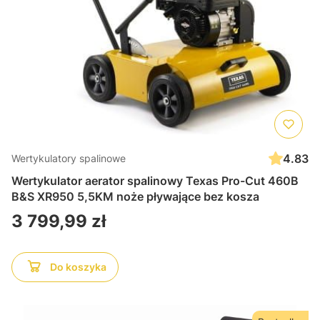
4.83
Wertykulatory spalinowe
Wertykulator aerator spalinowy Texas Pro-Cut 460B
B&S XR950 5,5KM noże pływające bez kosza
Cena
3 799,99 zł
Do koszyka