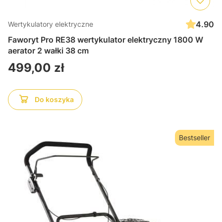
4.90
Wertykulatory elektryczne
Faworyt Pro RE38 wertykulator elektryczny 1800 W
aerator 2 wałki 38 cm
Cena
499,00 zł
Do koszyka
Bestseller