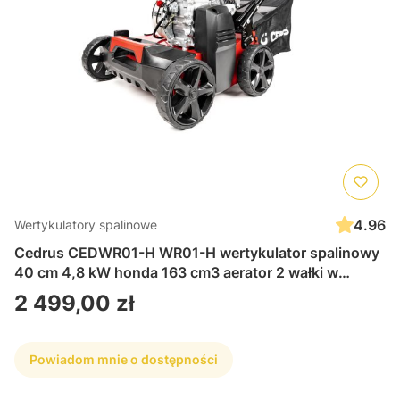
4.96
Wertykulatory spalinowe
Cedrus CEDWR01-H WR01-H wertykulator spalinowy
40 cm 4,8 kW honda 163 cm3 aerator 2 wałki w
komplecie
Cena
2 499,00 zł
Powiadom mnie o dostępności