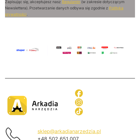
Zapisując się, akceptujesz nasz
Regulamin
(w zakresie dotyczącym
Newslettera). Przetwarzanie danych odbywa się zgodnie z
Polityką
prywatności
.
sklep@arkadianarzedzia.pl
+48 502 651 007