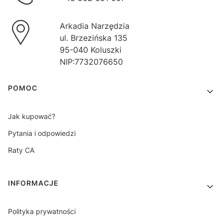
Arkadia Narzędzia
ul. Brzezińska 135
95-040 Koluszki
NIP:7732076650
Linki w stopce
POMOC
Jak kupować?
Pytania i odpowiedzi
Raty CA
INFORMACJE
Polityka prywatności