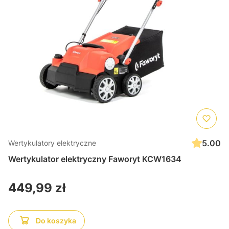
5.00
Wertykulatory elektryczne
Wertykulator elektryczny Faworyt KCW1634
Cena
449,99 zł
Do koszyka