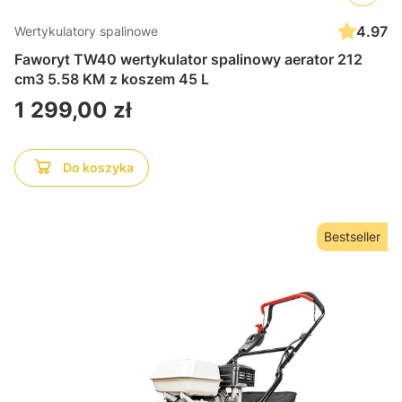
4.97
Wertykulatory spalinowe
Faworyt TW40 wertykulator spalinowy aerator 212
cm3 5.58 KM z koszem 45 L
Cena
1 299,00 zł
Do koszyka
Bestseller