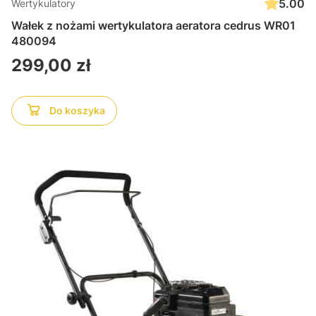
5.00
Wertykulatory
Wałek z nożami wertykulatora aeratora cedrus WR01
480094
Cena
299,00 zł
Do koszyka