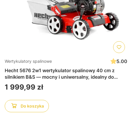
5.00
Wertykulatory spalinowe
Hecht 5676 2w1 wertykulator spalinowy 40 cm z
silnikiem B&S — mocny i uniwersalny, idealny do
aeracji i wertykulacji trawnika, wydajny i łatwy w
Cena
1 999,99 zł
obsłudze
Do koszyka