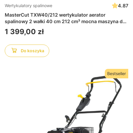
4.87
Wertykulatory spalinowe
MasterCut TXW40/212 wertykulator aerator
spalinowy 2 wałki 40 cm 212 cm³ mocna maszyna do
napowietrzania i pielęgnacji trawnika wydajny sprzęt
Cena
1 399,00 zł
ogrodowy
Do koszyka
Bestseller