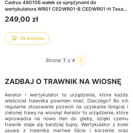
Cedrus 480106 wałek ze sprężynami do
wertykulatora WR01 CEDWR01-B CEDWR01-H Texas
PRO-CUT 400TG
Cena
249,00 zł
Do koszyka
Strona
z 4
ZADBAJ O TRAWNIK NA WIOSNĘ
Aerator i wertykulator to urządzenia, które każdy
właściciel trawnika powinien mieć. Dlaczego? Bo ich
regularne stosowanie pozwoli na uzyskanie lśniącej i
zielonej trawy na wiosnę! Aerator to urządzenie, które
wprowadza na nowo tlen do gleby, dzięki czemu
trawnik staje się bardziej bujny. Wertykulator z kolei
usuwa z trawnika martwe liście i korzenie oraz