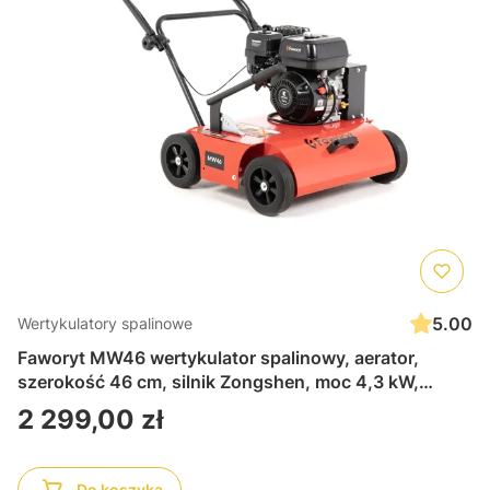
5.00
Wertykulatory spalinowe
Faworyt MW46 wertykulator spalinowy, aerator,
szerokość 46 cm, silnik Zongshen, moc 4,3 kW,
pojemność 208 cm3, stworzony do intensywnej
Cena
2 299,00 zł
regeneracji trawnika nawet na dużych i wymagających
powierzchniach
Do koszyka