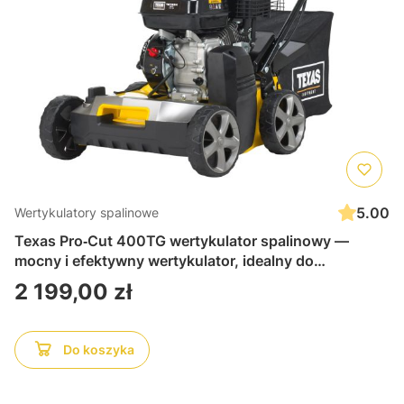
5.00
Wertykulatory spalinowe
Texas Pro‑Cut 400TG wertykulator spalinowy —
mocny i efektywny wertykulator, idealny do
napowietrzania i pielęgnacji trawnika, trwały i łatwy w
Cena
2 199,00 zł
obsłudze
Do koszyka