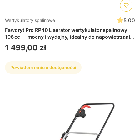
5.00
Wertykulatory spalinowe
Faworyt Pro RP40 L aerator wertykulator spalinowy
196 cc — mocny i wydajny, idealny do napowietrzania
i pielęgnacji trawnika, skuteczny i łatwy w obsłudze
Cena
1 499,00 zł
Powiadom mnie o dostępności