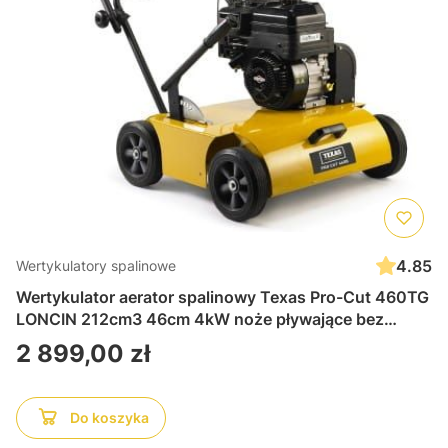
4.85
Wertykulatory spalinowe
Wertykulator aerator spalinowy Texas Pro-Cut 460TG
LONCIN 212cm3 46cm 4kW noże pływające bez
kosza
Cena
2 899,00 zł
Do koszyka