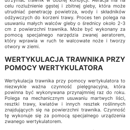
utrzymać trawnik w dobrej kondycji. Aeracja ma na
celu rozluźnienie gęstej i zbitnej gleby, która może
utrudniać penetrację powietrza, wody i składników
odżywczych do korzeni trawy. Proces ten polega na
usuwaniu małych walców gleby o średnicy około 2-3
cm z powierzchni trawnika. Może być wykonany za
pomocą specjalnego narzędzia zwanej aeratorem,
który wprawia w ruch te walcowate noże i tworzy
otwory w ziemi.
WERTYKULACJA TRAWNIKA PRZY
POMOCY WERTYKULATORA
Wertykulacja trawnika przy pomocy wertykulatora to
niezwykle ważna czynność pielęgnacyjna, która
powinna być wykonywana przynajmniej raz do roku.
Polega na mechanicznym usuwaniu martwych liści,
resztki trawy, kwiatów i innych resztek roślinnych
znajdujących się na powierzchni trawnika. Czynność
tę wykonuje się za pomocą specjalnego urządzenia
zwanego wertykulatorem.