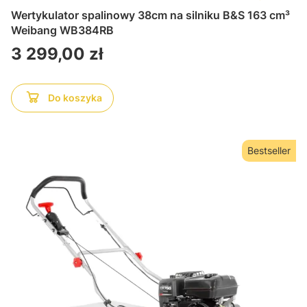
Wertykulator spalinowy 38cm na silniku B&S 163 cm³
Weibang WB384RB
Cena
3 299,00 zł
Do koszyka
Bestseller