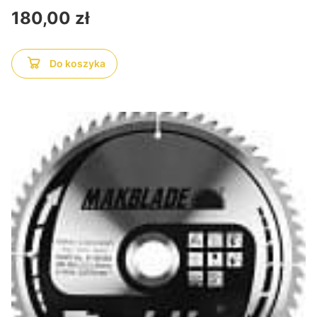
Cena
180,00 zł
Do koszyka