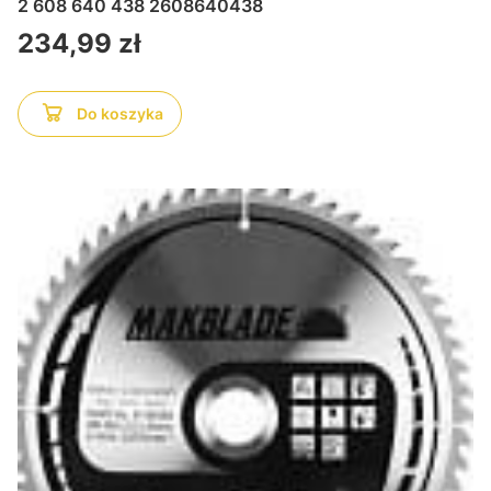
2 608 640 438 2608640438
Cena
234,99 zł
Do koszyka