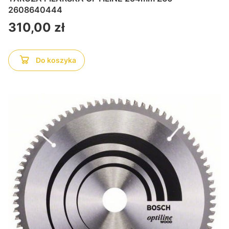
2608640444
Cena
310,00 zł
Do koszyka