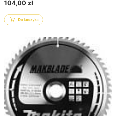
Cena
104,00 zł
Do koszyka