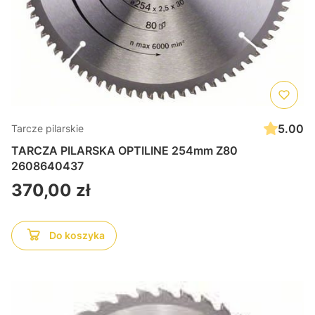
5.00
Tarcze pilarskie
TARCZA PILARSKA OPTILINE 254mm Z80
2608640437
Cena
370,00 zł
Do koszyka