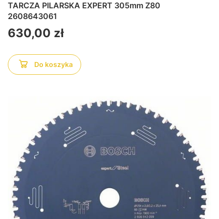
TARCZA PILARSKA EXPERT 305mm Z80
2608643061
Cena
630,00 zł
Do koszyka