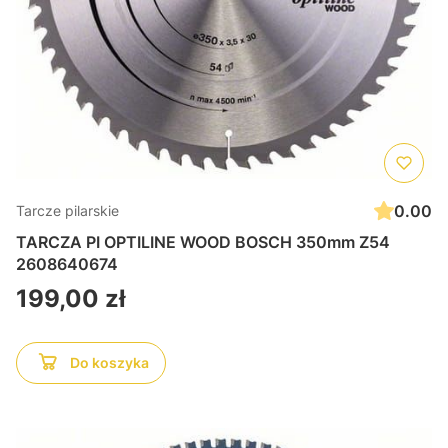
0.00
Tarcze pilarskie
TARCZA PI OPTILINE WOOD BOSCH 350mm Z54
2608640674
Cena
199,00 zł
Do koszyka