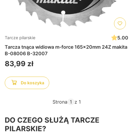
5.00
Tarcze pilarskie
Tarcza tnąca widiowa m-force 165x20mm 24Z makita
B-08006 B-32007
Cena
83,99 zł
Do koszyka
Strona
z 1
DO CZEGO SŁUŻĄ TARCZE
PILARSKIE?