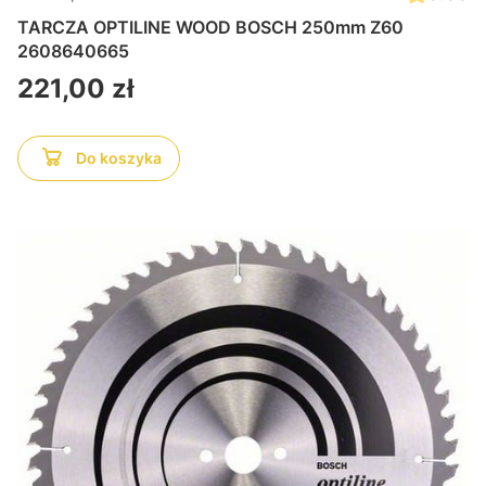
TARCZA OPTILINE WOOD BOSCH 250mm Z60
2608640665
Cena
221,00 zł
Do koszyka