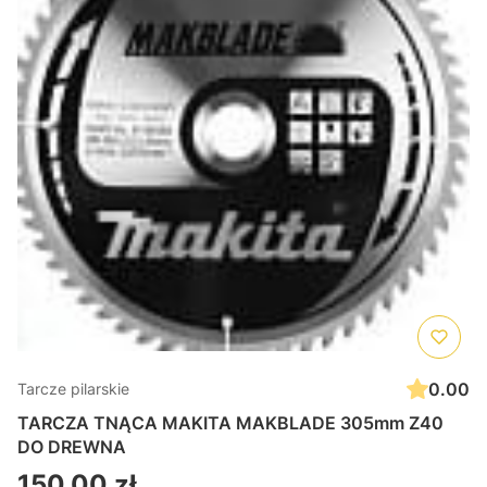
0.00
Tarcze pilarskie
TARCZA TNĄCA MAKITA MAKBLADE 305mm Z40
DO DREWNA
Cena
150,00 zł