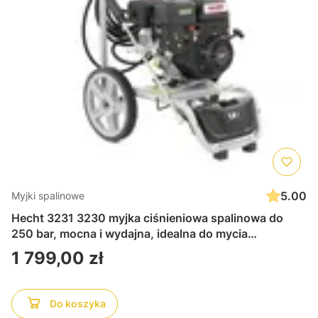
5.00
Myjki spalinowe
Hecht 3231 3230 myjka ciśnieniowa spalinowa do
250 bar, mocna i wydajna, idealna do mycia
samochodów, tarasów i ogrodów, łatwa w obsłudze i
Cena
1 799,00 zł
trwała
Do koszyka