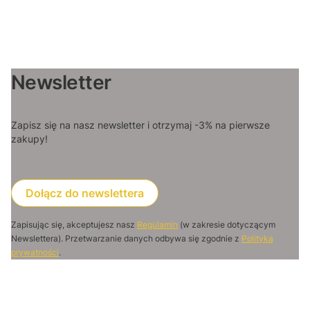
Newsletter
Zapisz się na nasz newsletter i otrzymaj -3% na pierwsze
zakupy!
Dołącz do newslettera
Zapisując się, akceptujesz nasz
Regulamin
(w zakresie dotyczącym
Newslettera). Przetwarzanie danych odbywa się zgodnie z
Polityką
prywatności
.