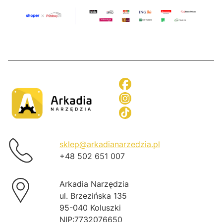
sklep@arkadianarzedzia.pl
+48 502 651 007
Arkadia Narzędzia
ul. Brzezińska 135
95-040 Koluszki
NIP:7732076650