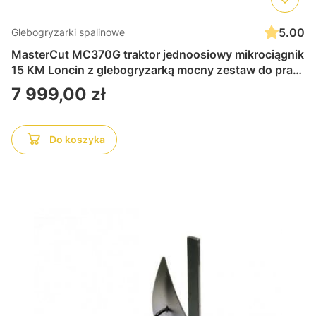
5.00
Glebogryzarki spalinowe
MasterCut MC370G traktor jednoosiowy mikrociągnik
15 KM Loncin z glebogryzarką mocny zestaw do prac
ogrodowych, rolniczych i komunalnych solidny napęd
Cena
7 999,00 zł
z osprzętem
Do koszyka