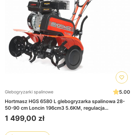
5.00
Glebogryzarki spalinowe
Hortmasz HGS 6580 L glebogryzarka spalinowa 28-
50-90 cm Loncin 196cm3 5.6KM, regulacja
głębokości pracy, tylne koła transportowe,
Cena
1 499,00 zł
przekładnia łańcuchowo-pasowa