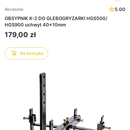
5.00
Akcesoria
OBSYPNIK K-2 DO GLEBOGRYZARKI HGS500/
HGS900 uchwyt 40x10mm
Cena
179,00 zł
Do koszyka