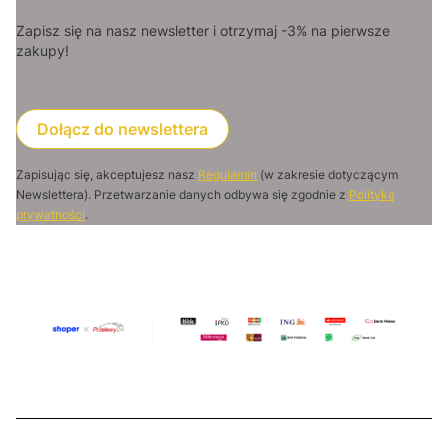
Zapisz się na nasz newsletter i otrzymaj -3% na pierwsze
zakupy!
Dołącz do newslettera
Zapisując się, akceptujesz nasz
Regulamin
(w zakresie dotyczącym
Newslettera). Przetwarzanie danych odbywa się zgodnie z
Polityką
prywatności
.