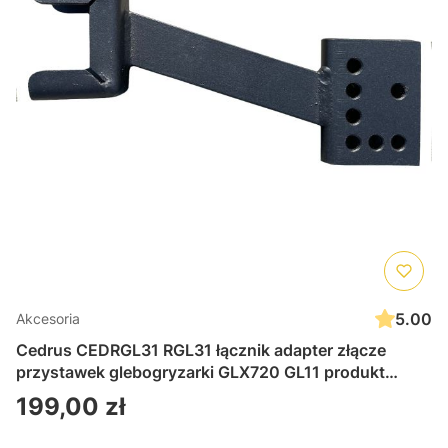
5.00
Akcesoria
Cedrus CEDRGL31 RGL31 łącznik adapter złącze
przystawek glebogryzarki GLX720 GL11 produkt
polski
Cena
199,00 zł