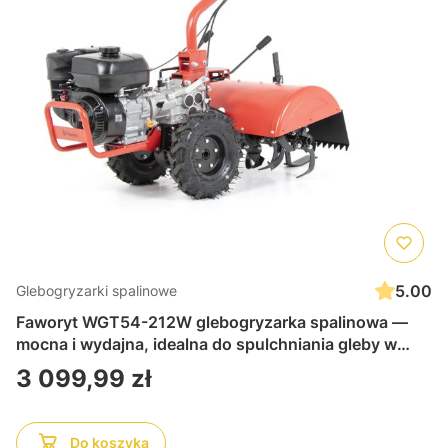
5.00
Glebogryzarki spalinowe
Faworyt WGT54-212W glebogryzarka spalinowa —
mocna i wydajna, idealna do spulchniania gleby w
ogrodzie lub na działce, solidna i łatwa w obsłudze
Cena
3 099,99 zł
Do koszyka