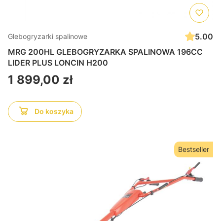
5.00
Glebogryzarki spalinowe
MRG 200HL GLEBOGRYZARKA SPALINOWA 196CC
LIDER PLUS LONCIN H200
Cena
1 899,00 zł
Do koszyka
Bestseller