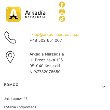
sklep@arkadianarzedzia.pl
+48 502 651 007
Arkadia Narzędzia
ul. Brzezińska 135
95-040 Koluszki
NIP:7732076650
Linki w stopce
POMOC
Jak kupować?
Pytania i odpowiedzi