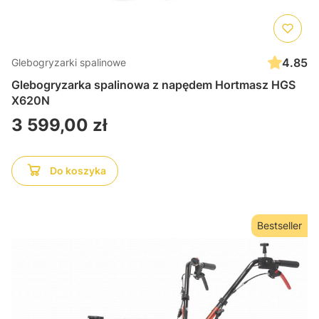
4.85
Glebogryzarki spalinowe
Glebogryzarka spalinowa z napędem Hortmasz HGS
X620N
Cena
3 599,00 zł
Do koszyka
Bestseller