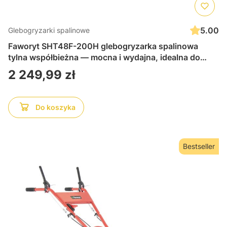
5.00
Glebogryzarki spalinowe
Faworyt SHT48F-200H glebogryzarka spalinowa
tylna współbieżna — mocna i wydajna, idealna do
spulchniania gleby w ogrodzie lub na działce, trwała i
Cena
2 249,99 zł
łatwa w obsłudze
Do koszyka
Bestseller