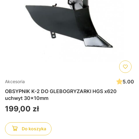
5.00
Akcesoria
OBSYPNIK K-2 DO GLEBOGRYZARKI HGS x620
uchwyt 30x10mm
Cena
199,00 zł
Do koszyka