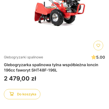
5.00
Glebogryzarki spalinowe
Glebogryzarka spalinowa tylna współbieżna loncin
196cc faworyt SHT48F-196L
Cena
2 479,00 zł
Do koszyka