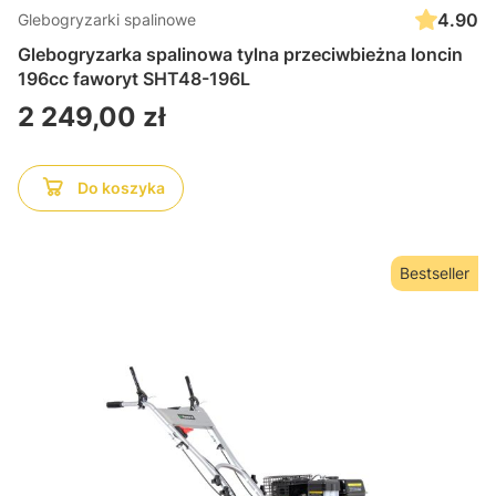
4.90
Glebogryzarki spalinowe
Glebogryzarka spalinowa tylna przeciwbieżna loncin
196cc faworyt SHT48-196L
Cena
2 249,00 zł
Do koszyka
Bestseller