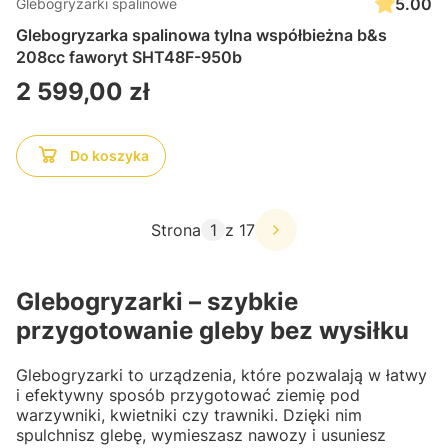
5.00
Glebogryzarki spalinowe
Glebogryzarka spalinowa tylna współbieżna b&s
208cc faworyt SHT48F-950b
Cena
2 599,00 zł
Do koszyka
Strona
z 17
Glebogryzarki – szybkie
przygotowanie gleby bez wysiłku
Glebogryzarki to urządzenia, które pozwalają w łatwy
i efektywny sposób przygotować ziemię pod
warzywniki, kwietniki czy trawniki. Dzięki nim
spulchnisz glebę, wymieszasz nawozy i usuniesz