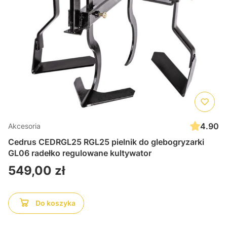
4.90
Akcesoria
Cedrus CEDRGL25 RGL25 pielnik do glebogryzarki
GL06 radełko regulowane kultywator
Cena
549,00 zł
Do koszyka