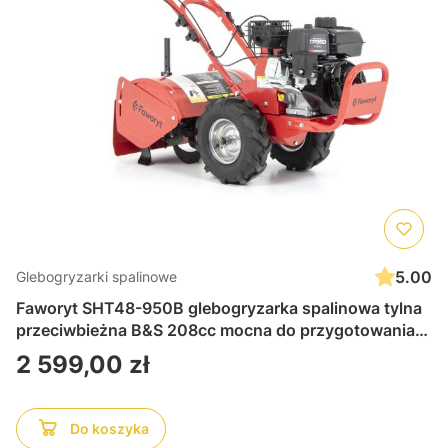
5.00
Glebogryzarki spalinowe
Faworyt SHT48-950B glebogryzarka spalinowa tylna
przeciwbieżna B&S 208cc mocna do przygotowania
gleby, uprawy, ogrodu i działki
Cena
2 599,00 zł
Do koszyka