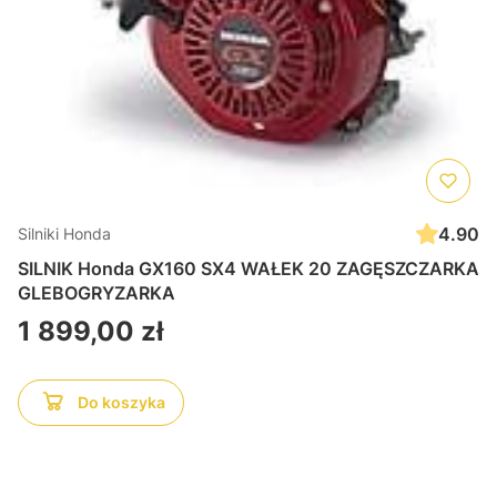
4.90
Silniki Honda
SILNIK Honda GX160 SX4 WAŁEK 20 ZAGĘSZCZARKA
GLEBOGRYZARKA
Cena
1 899,00 zł
Do koszyka