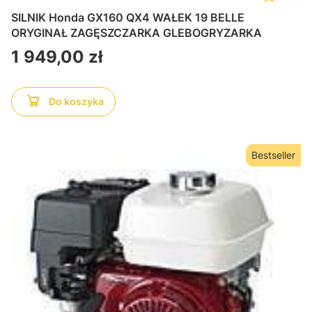
SILNIK Honda GX160 QX4 WAŁEK 19 BELLE
ORYGINAŁ ZAGĘSZCZARKA GLEBOGRYZARKA
Cena
1 949,00 zł
Do koszyka
Bestseller