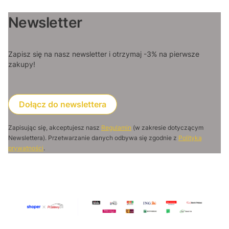
Newsletter
Zapisz się na nasz newsletter i otrzymaj -3% na pierwsze
zakupy!
Dołącz do newslettera
Zapisując się, akceptujesz nasz
Regulamin
(w zakresie dotyczącym
Newslettera). Przetwarzanie danych odbywa się zgodnie z
Polityką
prywatności
.