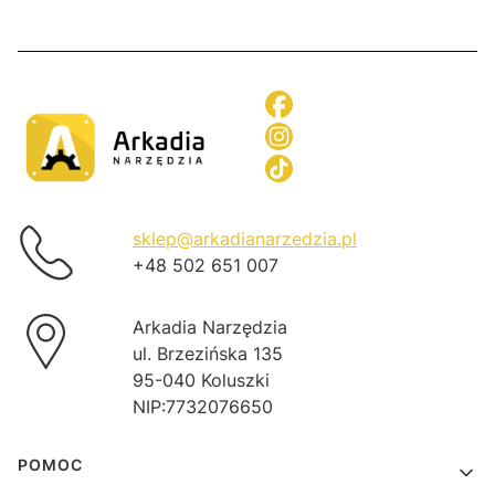
sklep@arkadianarzedzia.pl
+48 502 651 007
Arkadia Narzędzia
ul. Brzezińska 135
95-040 Koluszki
NIP:7732076650
Linki w stopce
POMOC