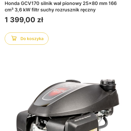
Honda GCV170 silnik wał pionowy 25x80 mm 166
cm³ 3,6 kW filtr suchy rozrusznik ręczny
Cena
1 399,00 zł
Do koszyka