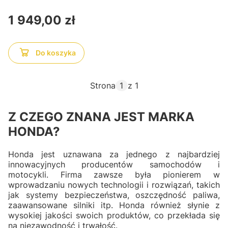
Cena
1 949,00 zł
Do koszyka
Strona
z 1
Z CZEGO ZNANA JEST MARKA
HONDA?
Honda jest uznawana za jednego z najbardziej
innowacyjnych producentów samochodów i
motocykli. Firma zawsze była pionierem w
wprowadzaniu nowych technologii i rozwiązań, takich
jak systemy bezpieczeństwa, oszczędność paliwa,
zaawansowane silniki itp. Honda również słynie z
wysokiej jakości swoich produktów, co przekłada się
na niezawodność i trwałość.