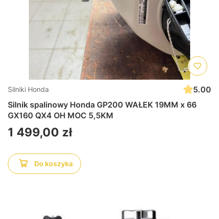
5.00
Silniki Honda
Silnik spalinowy Honda GP200 WAŁEK 19MM x 66
GX160 QX4 OH MOC 5,5KM
Cena
1 499,00 zł
Do koszyka