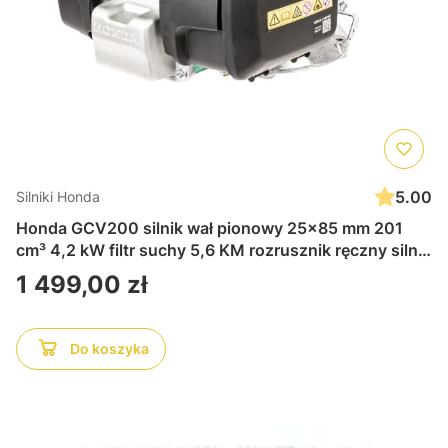
5.00
Silniki Honda
Honda GCV200 silnik wał pionowy 25x85 mm 201
cm³ 4,2 kW filtr suchy 5,6 KM rozrusznik ręczny silnik
czterosuwowy, górnozaworowy OHC, chłodzony
Cena
1 499,00 zł
powietrzem, pionowy wał, aluminiowy cylinder
Do koszyka