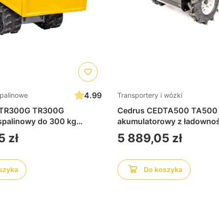
4.99
spalinowe
Transportery i wózki
DTR300G TR300G
Cedrus CEDTA500 TA500 t
 spalinowy do 300 kg
akumulatorowy z ładownoś
ąsienicach wozidło na
kg i mocą 48V 20AH 100
Cena
5 zł
5 889,05 zł
in 196 cm³
szyka
Do koszyka