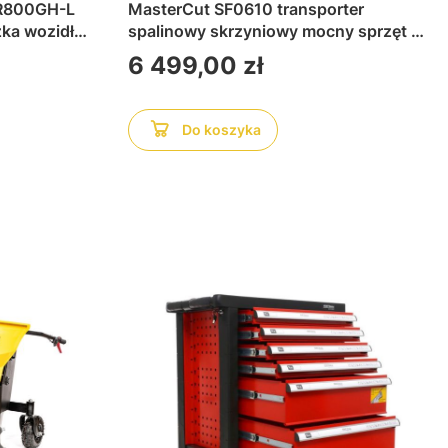
R800GH-L
MasterCut SF0610 transporter
zka wozidło
spalinowy skrzyniowy mocny sprzęt do
ik, wydajny i
transportu materiałów, ziemi i narzędzi
Cena
6 499,00 zł
emi, gruzu i
wydajny pojazd ogrodowy i budowlany
solidny transporter
Do koszyka