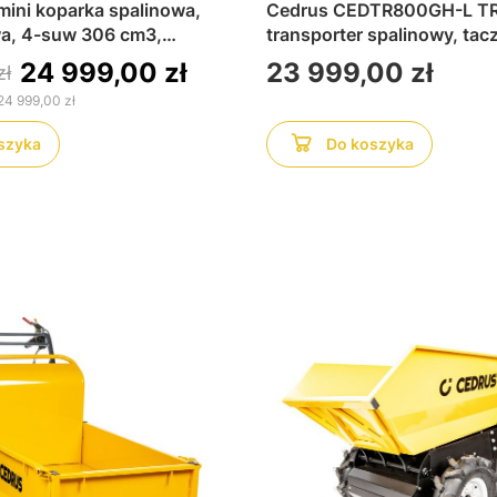
mini koparka spalinowa,
Cedrus CEDTR800GH-L T
a, 4-suw 306 cm3,
transporter spalinowy, tac
o wykopów, prac
na gąsienicach, mocny siln
Cena
24 999,00 zł
23 999,00 zł
zł
ch oraz robót ziemnych na
stabilny, do przewożenia zi
24 999,00 zł
placach budowy
materiałów budowlanych
szyka
Do koszyka