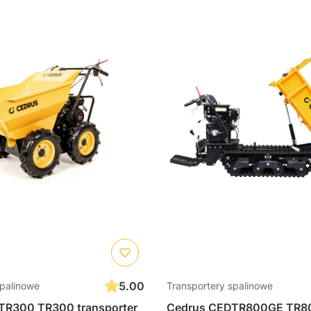
5.00
spalinowe
Transportery spalinowe
TR300 TR300 transporter
Cedrus CEDTR800GE TR8