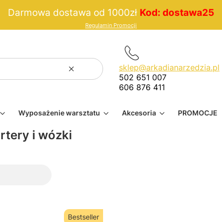
Darmowa dostawa od 1000zł
Kod: dostawa25
Regulamin Promocji
sklep@arkadianarzedzia.pl
Wyczyść
Szukaj
502 651 007
606 876 411
Wyposażenie warsztatu
Akcesoria
PROMOCJE
rtery i wózki
Bestseller