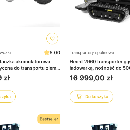
5.00
 wózki
Transportery spalinowe
taczka akumulatorowa
Hecht 2960 transporter gą
yczna do transportu ziemi,
ładowarką, nośność do 50
u, narzędzi i materiałów
minikoparka spalinowa, be
Cena
 zł
16 999,00 zł
 w ogrodzie i na działce
porusza się po błocie, pia
podłożu czy nierównym ter
szyka
Do koszyka
Bestseller