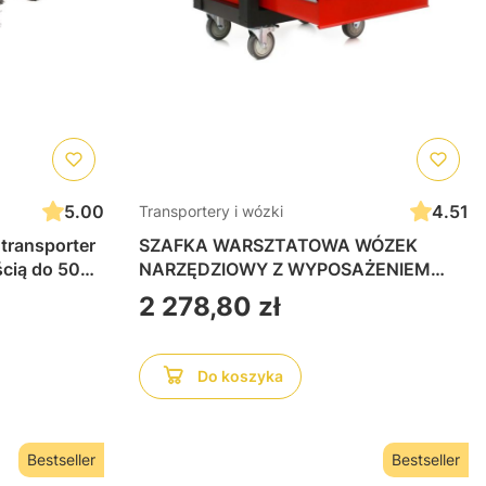
5.00
4.51
Transportery i wózki
ransporter
SZAFKA WARSZTATOWA WÓZEK
cią do 500
NARZĘDZIOWY Z WYPOSAŻENIEM
0W
263EL KD361
Cena
2 278,80 zł
Do koszyka
Bestseller
Bestseller