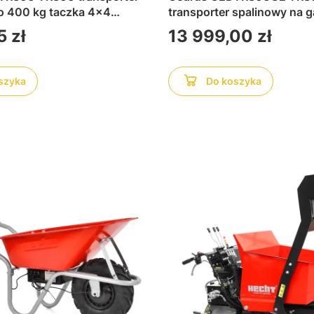
o 400 kg taczka 4x4
transporter spalinowy na g
lnikiem Loncin 196 cm³,
rozrusznikiem elektryczny
Cena
5 zł
13 999,00 zł
ie z każdym terenem —
wozidło, ładowność do 800
skiem, podjazdami i gruzem
doskonale radzi sobie na 
grząskim oraz pochyłym te
szyka
Do koszyka