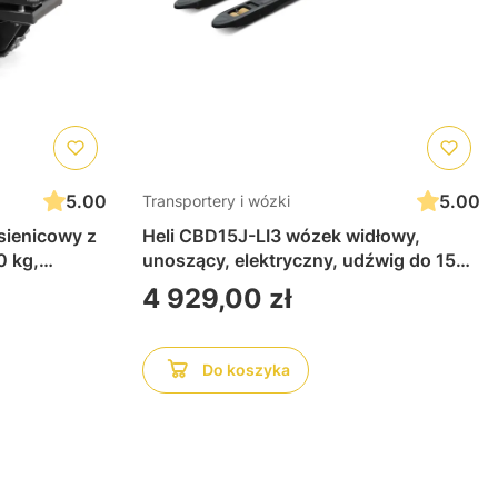
5.00
5.00
Transportery i wózki
sienicowy z
Heli CBD15J-LI3 wózek widłowy,
0 kg,
unoszący, elektryczny, udźwig do 1500
z problemu
kg, widły 1150 mm, sprawdzi się w
Cena
4 929,00 zł
sku, grząskim
ciasnych przestrzeniach czy na
enie
samochodzie, jest kompaktowy i
solidny, wyjmowana bateria litowa z
Do koszyka
uchwytem