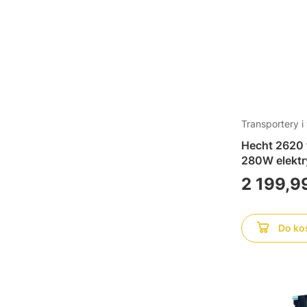
Transportery i
Hecht 2620 
280W elektr
piasku, gruz
Cena
2 199,99
budowlanych
Do ko