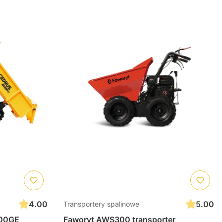
4.00
5.00
Transportery spalinowe
00GE
Faworyt AWS300 transporter