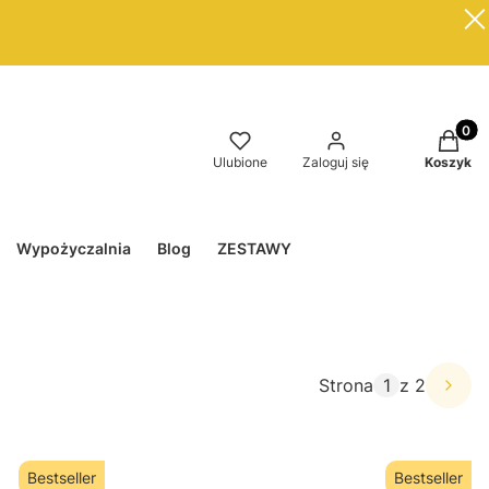
Produkt
Ulubione
Zaloguj się
Koszyk
Wypożyczalnia
Blog
ZESTAWY
Strona
z 2
Bestseller
Bestseller