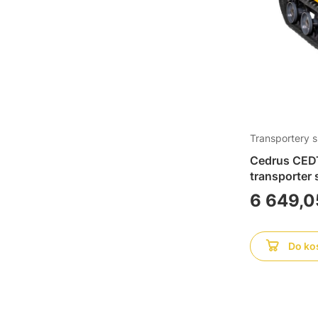
Transportery 
Cedrus CE
transporter
taczka na g
Cena
6 649,0
silniku Lonc
Do ko