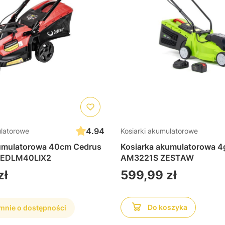
4.94
ulatorowe
Kosiarki akumulatorowe
kumulatorowa 40cm Cedrus
Kosiarka akumulatorowa 4
CEDLM40LIX2
AM3221S ZESTAW
Cena
zł
599,99 zł
Do koszyka
nie o dostępności