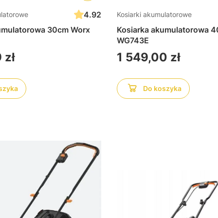
4.92
ulatorowe
Kosiarki akumulatorowe
kumulatorowa 30cm Worx
Kosiarka akumulatorowa 
WG743E
Cena
 zł
1 549,00 zł
szyka
Do koszyka