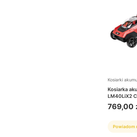
Kosiarki akum
Kosiarka a
LM40LiX2 
Cena
769,00 
Powiadom m