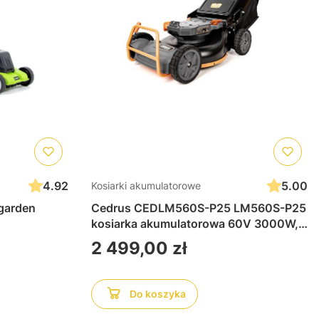
4.92
5.00
Kosiarki akumulatorowe
garden
Cedrus CEDLM560S-P25 LM560S-P25
kosiarka akumulatorowa 60V 3000W,
wydajna kosiarka bezprzewodowa do
Cena
2 499,00 zł
trawy
Do koszyka