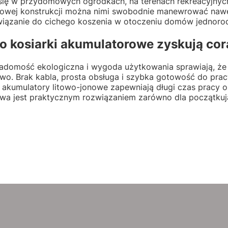
się w przydomowych ogródkach, na terenach rekreacyjnych
wej konstrukcji można nimi swobodnie manewrować nawet
wiązanie do cichego koszenia w otoczeniu domów jednorod
o kosiarki akumulatorowe zyskują co
adomość ekologiczna i wygoda użytkowania sprawiają, że 
wo. Brak kabla, prosta obsługa i szybka gotowość do prac
akumulatory litowo-jonowe zapewniają długi czas pracy or
wa jest praktycznym rozwiązaniem zarówno dla początkuj