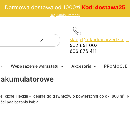
Darmowa dostawa od 1000zł
Kod: dostawa25
Regulamin Promocji
sklep@arkadianarzedzia.pl
Wyczyść
Szukaj
502 651 007
606 876 411
Wyposażenie warsztatu
Akcesoria
PROMOCJE
i akumulatorowe
 ciche i lekkie – idealne do trawników o powierzchni do ok. 800 m². 
ści podłączania kabla.