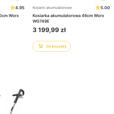
4.95
5.00
Kosiarki akumulatorowe
40cm Worx
Kosiarka akumulatorowa 46cm Worx
WG749E
Cena
3 199,99 zł
Do koszyka