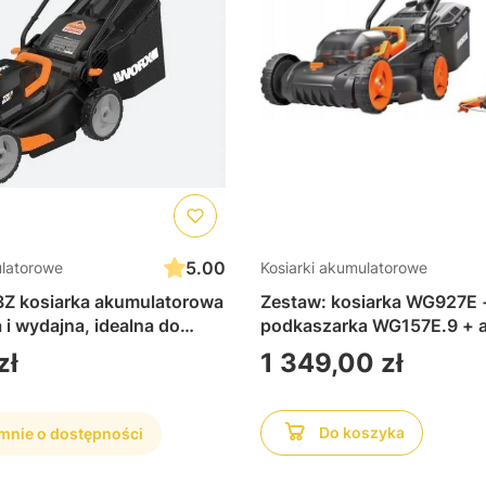
5.00
ulatorowe
Kosiarki akumulatorowe
Z kosiarka akumulatorowa
Zestaw: kosiarka WG927E 
 i wydajna, idealna do
podkaszarka WG157E.9 + a
h trawników, łatwa w
ładowarka
Cena
zł
1 349,00 zł
kompaktowa do
ania
Do koszyka
nie o dostępności