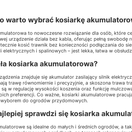
o warto wybrać kosiarkę akumulator
mulatorowa to nowoczesne rozwiązanie dla osób, które cen
ej urządzenie działa bez kabla, oferując pełną swobodę r
ecznie kosić trawnik bez konieczności podłączania do sie
i elektrycznych i spalinowych – jest lekka, łatwa w obsłudz
ała kosiarka akumulatorowa?
ądzenia znajduje się akumulator zasilający silnik elektryc
nają trawę równomiernie i precyzyjnie, a skoszona trawa 
są w regulację wysokości koszenia oraz funkcję mulczow
ich preferencji. Co ważne, kosiarki akumulatorowe pracują 
 wyborem do ogrodów przydomowych.
ajlepiej sprawdzi się kosiarka akumul
umulatorowe są idealne do małych i średnich ogrodów, a t