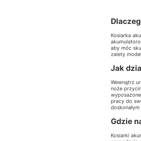
Dlaczeg
Kosiarka aku
akumulatorow
aby móc skut
zalety model
Jak dzi
Wewnątrz urz
noże przyci
wyposażone 
pracy do swo
doskonałym
Gdzie n
Kosiarki ak