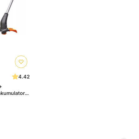
4.42
+
kumulator +