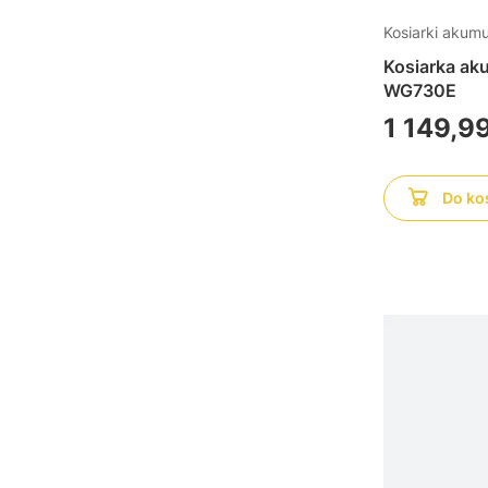
Kosiarki akum
Kosiarka a
WG730E
Cena
1 149,99
Do ko