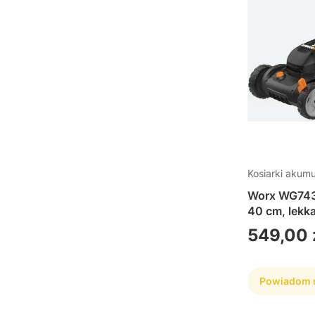
Kosiarki akum
Worx WG743
40 cm, lekka
przydomowyc
Cena
549,00 
obsłudze i 
przechowyw
Powiadom m