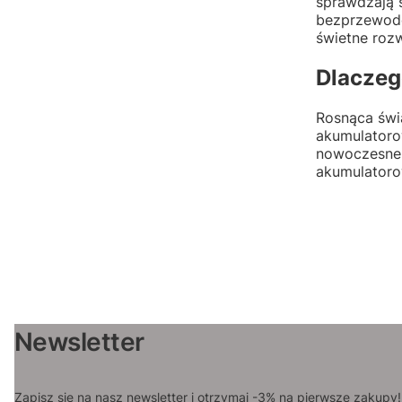
sprawdzają 
bezprzewodo
świetne roz
Dlaczeg
Rosnąca świ
akumulatoro
nowoczesne 
akumulatoro
Newsletter
Zapisz się na nasz newsletter i otrzymaj -3% na pierwsze zakupy!