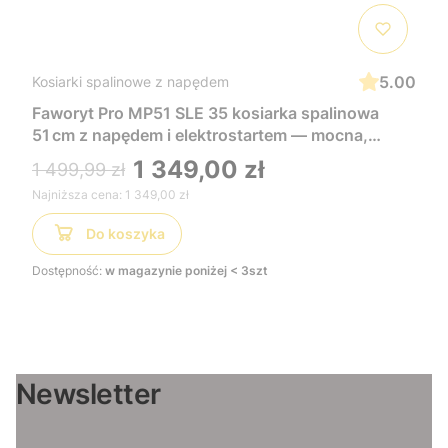
5.00
Kosiarki spalinowe z napędem
Faworyt Pro MP51 SLE 35 kosiarka spalinowa
51 cm z napędem i elektrostartem — mocna,
wygodna i łatwa w uruchomieniu, idealna do
1 349,00 zł
1 499,99 zł
dużych trawników
Najniższa cena:
1 349,00 zł
Do koszyka
Dostępność:
w magazynie poniżej < 3szt
Newsletter