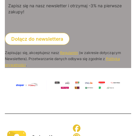
Zapisz się na nasz newsletter i otrzymaj -3% na pierwsze
zakupy!
Dołącz do newslettera
Zapisując się, akceptujesz nasz
Regulamin
(w zakresie dotyczącym
Newslettera). Przetwarzanie danych odbywa się zgodnie z
Polityką
prywatności
.