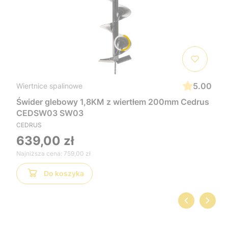
5.00
Wiertnice spalinowe
Świder glebowy 1,8KM z wiertłem 200mm Cedrus
CEDSW03 SW03
CEDRUS
639,00 zł
Najniższa cena:
759,00 zł
Do koszyka