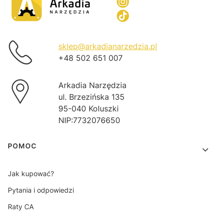
sklep@arkadianarzedzia.pl
+48 502 651 007
Arkadia Narzędzia
ul. Brzezińska 135
95-040 Koluszki
NIP:7732076650
Linki w stopce
POMOC
Jak kupować?
Pytania i odpowiedzi
Raty CA