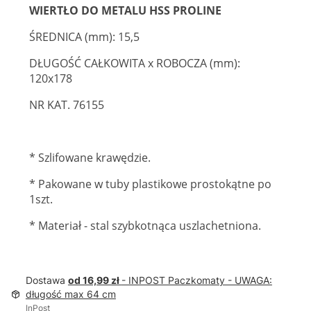
WIERTŁO DO METALU HSS PROLINE
ŚREDNICA (mm): 15,5
DŁUGOŚĆ CAŁKOWITA x ROBOCZA (mm):
120x178
NR KAT. 76155
* Szlifowane krawędzie.
* Pakowane w tuby plastikowe prostokątne po
1szt.
* Materiał - stal szybkotnąca uszlachetniona.
Dostawa
od 16,99 zł
- INPOST Paczkomaty - UWAGA:
długość max 64 cm
InPost