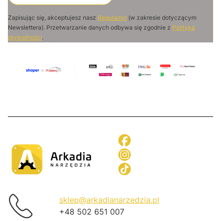
Zapisując się, akceptujesz nasz
Regulamin
(w zakresie dotyczącym
Newslettera). Przetwarzanie danych odbywa się zgodnie z
Polityką
prywatności
.
sklep@arkadianarzedzia.pl
+48 502 651 007