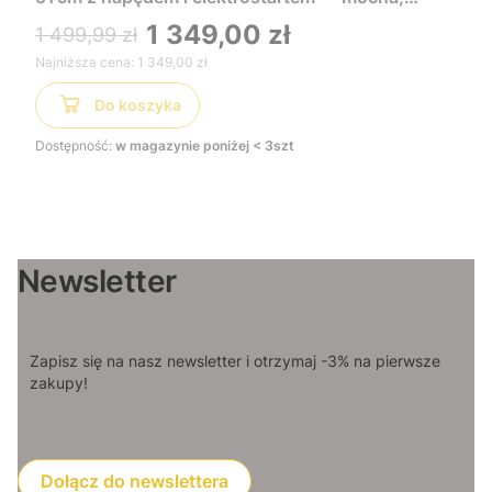
wygodna i łatwa w uruchomieniu, idealna do
1 349,00 zł
1 499,99 zł
dużych trawników
Najniższa cena:
1 349,00 zł
Do koszyka
Dostępność:
w magazynie poniżej < 3szt
Newsletter
Zapisz się na nasz newsletter i otrzymaj -3% na pierwsze
zakupy!
Dołącz do newslettera