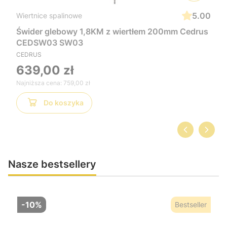
5.00
Wiertnice spalinowe
Świder glebowy 1,8KM z wiertłem 200mm Cedrus
CEDSW03 SW03
CEDRUS
639,00 zł
Najniższa cena:
759,00 zł
Do koszyka
Nasze bestsellery
-10%
Bestseller