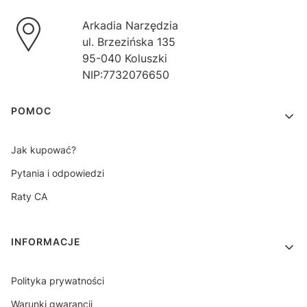
Arkadia Narzędzia
ul. Brzezińska 135
95-040 Koluszki
NIP:7732076650
Linki w stopce
POMOC
Jak kupować?
Pytania i odpowiedzi
Raty CA
INFORMACJE
Polityka prywatności
Warunki gwarancji