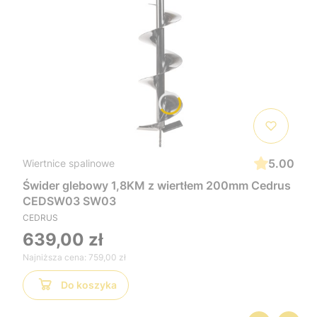
5.00
Wiertnice spalinowe
Świder glebowy 1,8KM z wiertłem 200mm Cedrus
CEDSW03 SW03
CEDRUS
639,00 zł
Najniższa cena:
759,00 zł
Do koszyka