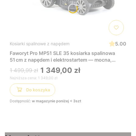
5.00
Kosiarki spalinowe z napędem
Faworyt Pro MP51 SLE 35 kosiarka spalinowa
51 cm z napędem i elektrostartem — mocna,
wygodna i łatwa w uruchomieniu, idealna do
1 349,00 zł
1 499,99 zł
dużych trawników
Najniższa cena:
1 349,00 zł
Do koszyka
Dostępność:
w magazynie poniżej < 3szt