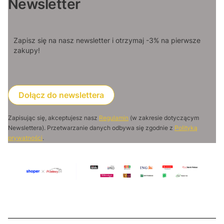
Newsletter
Zapisz się na nasz newsletter i otrzymaj -3% na pierwsze
zakupy!
Dołącz do newslettera
Zapisując się, akceptujesz nasz
Regulamin
(w zakresie dotyczącym
Newslettera). Przetwarzanie danych odbywa się zgodnie z
Polityką
prywatności
.