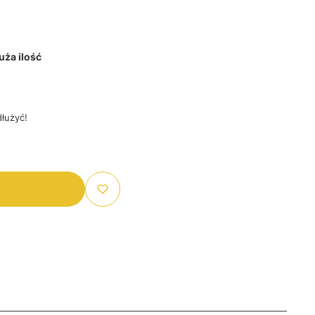
ża ilość
łużyć!