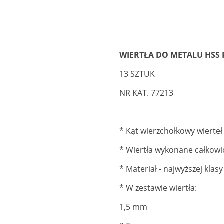
WIERTŁA DO METALU HSS
13 SZTUK
NR KAT. 77213
* Kąt wierzchołkowy wierteł 
* Wiertła wykonane całkowi
* Materiał - najwyższej klas
* W zestawie wiertła:
1,5 mm