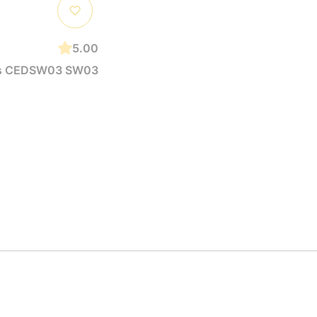
5.00
rus CEDSW03 SW03