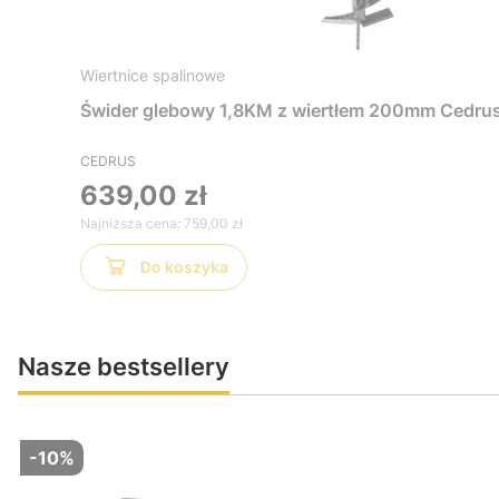
Wiertnice spalinowe
Świder glebowy 1,8KM z wiertłem 200mm Ced
CEDRUS
639,00 zł
Najniższa cena:
759,00 zł
Do koszyka
Nasze bestsellery
-10%