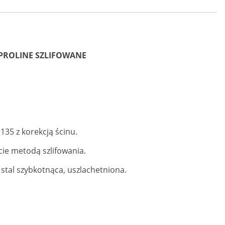
 PROLINE SZLIFOWANE
135 z korekcją ścinu.
cie metodą szlifowania.
y stal szybkotnąca, uszlachetniona.