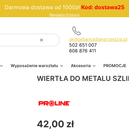
Darmowa dostawa od 1000zł
Kod: dostawa25
Regulamin Promocji
sklep@arkadianarzedzia.pl
Wyczyść
Szukaj
502 651 007
606 876 411
Wyposażenie warsztatu
Akcesoria
PROMOCJE
WIERTŁA DO METALU SZLI
42,00 zł
Cena