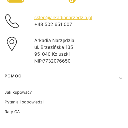
sklep@arkadianarzedzia.pl
+48 502 651 007
Arkadia Narzędzia
ul. Brzezińska 135
95-040 Koluszki
NIP:7732076650
Linki w stopce
POMOC
Jak kupować?
Pytania i odpowiedzi
Raty CA