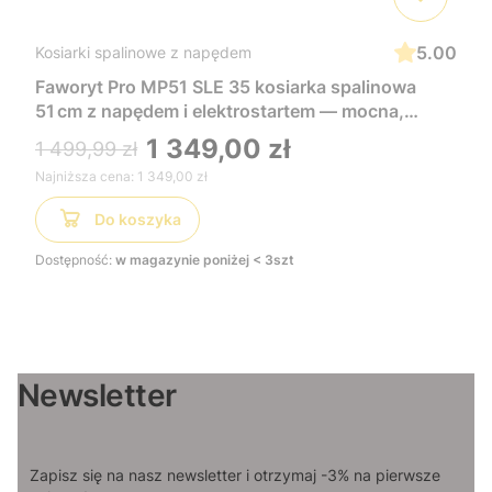
5.00
Kosiarki spalinowe z napędem
Faworyt Pro MP51 SLE 35 kosiarka spalinowa
51 cm z napędem i elektrostartem — mocna,
wygodna i łatwa w uruchomieniu, idealna do
1 349,00 zł
1 499,99 zł
dużych trawników
Najniższa cena:
1 349,00 zł
Do koszyka
Dostępność:
w magazynie poniżej < 3szt
Newsletter
Zapisz się na nasz newsletter i otrzymaj -3% na pierwsze