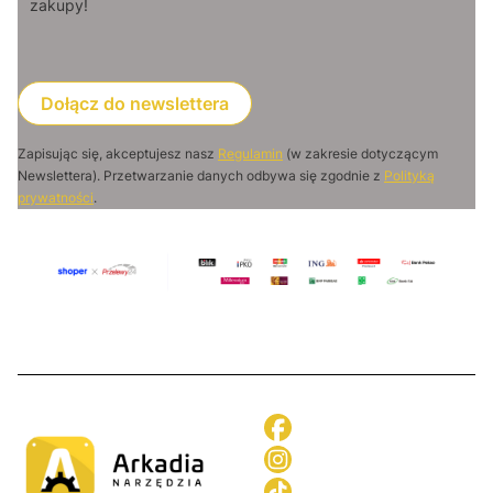
zakupy!
Dołącz do newslettera
Zapisując się, akceptujesz nasz
Regulamin
(w zakresie dotyczącym
Newslettera). Przetwarzanie danych odbywa się zgodnie z
Polityką
prywatności
.