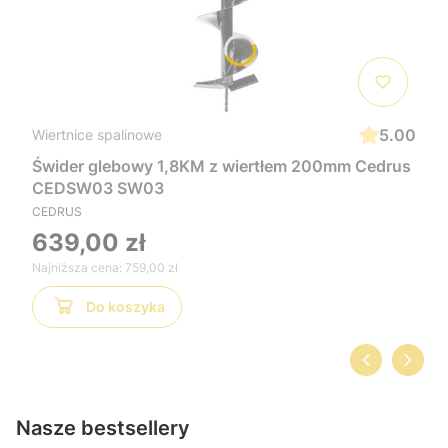
5.00
Wiertnice spalinowe
Świder glebowy 1,8KM z wiertłem 200mm Cedrus
CEDSW03 SW03
CEDRUS
639,00 zł
Najniższa cena:
759,00 zł
Do koszyka
Nasze bestsellery