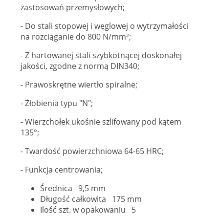
zastosowań przemysłowych;
- Do stali stopowej i węglowej o wytrzymałości
na rozciąganie do 800 N/mm²;
- Z hartowanej stali szybkotnącej doskonałej
jakości, zgodne z normą DIN340;
- Prawoskrętne wiertło spiralne;
- Żłobienia typu "N";
- Wierzchołek ukośnie szlifowany pod kątem
135°;
- Twardość powierzchniowa 64-65 HRC;
- Funkcja centrowania;
Średnica 9,5 mm
Długość całkowita 175 mm
Ilość szt. w opakowaniu 5