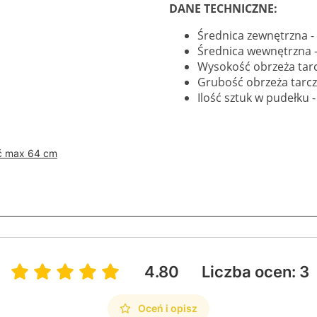
DANE TECHNICZNE:
Średnica zewnętrzna 
Średnica wewnętrzna 
Wysokość obrzeża tar
Grubość obrzeża tarcz
Ilość sztuk w pudełku -
ć max 64 cm
4.80
Liczba ocen: 3
Oceń i opisz