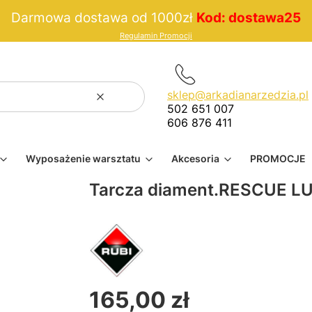
Darmowa dostawa od 1000zł
Kod: dostawa25
Regulamin Promocji
sklep@arkadianarzedzia.pl
Wyczyść
Szukaj
502 651 007
606 876 411
Wyposażenie warsztatu
Akcesoria
PROMOCJE
Tarcza diament.RESCUE 
165,00 zł
Cena