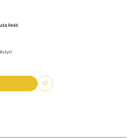
ża ilość
łużyć!