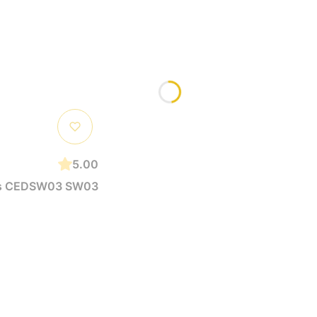
5.00
rus CEDSW03 SW03