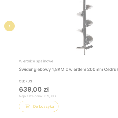
Wiertnice spalinowe
Świder glebowy 1,8KM z wiertłem 200mm Ced
CEDRUS
639,00 zł
Najniższa cena:
759,00 zł
Do koszyka