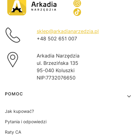
sklep@arkadianarzedzia.pl
+48 502 651 007
Arkadia Narzędzia
ul. Brzezińska 135
95-040 Koluszki
NIP:7732076650
Linki w stopce
POMOC
Jak kupować?
Pytania i odpowiedzi
Raty CA