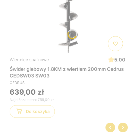
5.00
Wiertnice spalinowe
Świder glebowy 1,8KM z wiertłem 200mm Cedrus
CEDSW03 SW03
CEDRUS
639,00 zł
Najniższa cena:
759,00 zł
Do koszyka