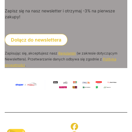
Zapisz się na nasz newsletter i otrzymaj -3% na pierwsze
zakupy!
Dołącz do newslettera
Zapisując się, akceptujesz nasz
Regulamin
(w zakresie dotyczącym
Newslettera). Przetwarzanie danych odbywa się zgodnie z
Polityką
prywatności
.