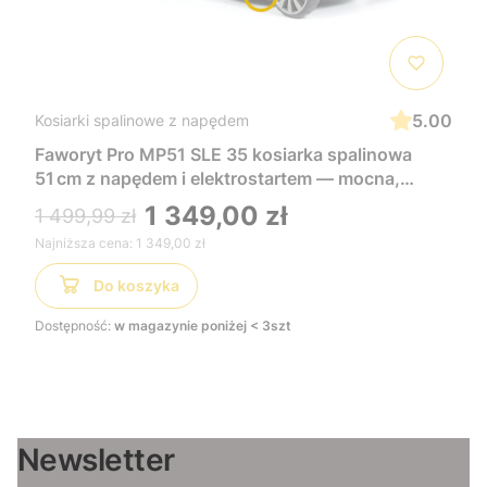
5.00
Kosiarki spalinowe z napędem
Faworyt Pro MP51 SLE 35 kosiarka spalinowa
51 cm z napędem i elektrostartem — mocna,
wygodna i łatwa w uruchomieniu, idealna do
1 349,00 zł
1 499,99 zł
dużych trawników
Najniższa cena:
1 349,00 zł
Do koszyka
Dostępność:
w magazynie poniżej < 3szt
Newsletter