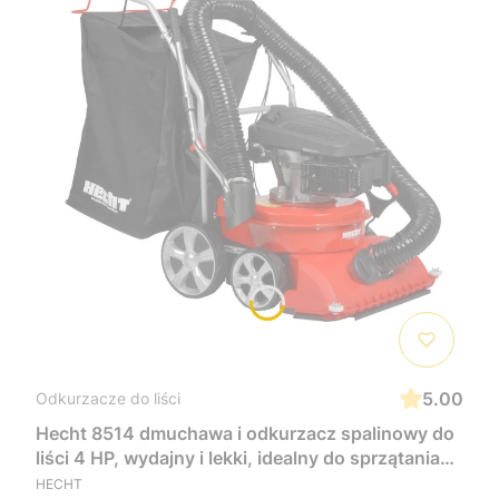
5.00
Odkurzacze do liści
Hecht 8514 dmuchawa i odkurzacz spalinowy do
liści 4 HP, wydajny i lekki, idealny do sprzątania
ogrodu, liści i odpadów zielonych, łatwy w
HECHT