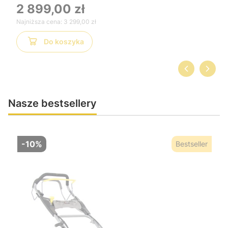
obsłudze
2 899,00 zł
Najniższa cena:
3 299,00 zł
Do koszyka
Nasze bestsellery
-10%
Bestseller