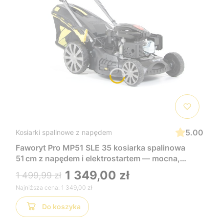
5.00
Kosiarki spalinowe z napędem
Faworyt Pro MP51 SLE 35 kosiarka spalinowa
51 cm z napędem i elektrostartem — mocna,
wygodna i łatwa w uruchomieniu, idealna do
1 349,00 zł
1 499,99 zł
dużych trawników
Najniższa cena:
1 349,00 zł
Do koszyka