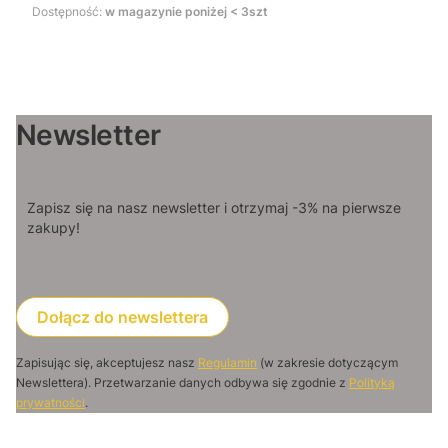
Dostępność:
w magazynie poniżej < 3szt
Newsletter
Zapisz się na nasz newsletter i otrzymaj -3% na pierwsze
zakupy!
Dołącz do newslettera
Zapisując się, akceptujesz nasz
Regulamin
(w zakresie dotyczącym
Newslettera). Przetwarzanie danych odbywa się zgodnie z
Polityką
prywatności
.