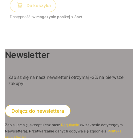
Do koszyka
Dostępność:
w magazynie poniżej < 3szt
Newsletter
Zapisz się na nasz newsletter i otrzymaj -3% na pierwsze
zakupy!
Dołącz do newslettera
Zapisując się, akceptujesz nasz
Regulamin
(w zakresie dotyczącym
Newslettera). Przetwarzanie danych odbywa się zgodnie z
Polityką
prywatności
.