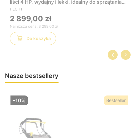
liści 4 HP, wydajny i lekki, idealny do sprzątania
ogrodu, liści i odpadów zielonych, łatwy w
HECHT
obsłudze
2 899,00 zł
Najniższa cena:
3 299,00 zł
Do koszyka
Nasze bestsellery
-10%
Bestseller