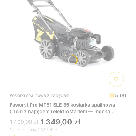
5.00
Kosiarki spalinowe z napędem
Faworyt Pro MP51 SLE 35 kosiarka spalinowa
51 cm z napędem i elektrostartem — mocna,
wygodna i łatwa w uruchomieniu, idealna do
1 349,00 zł
1 499,99 zł
dużych trawników
Najniższa cena:
1 349,00 zł