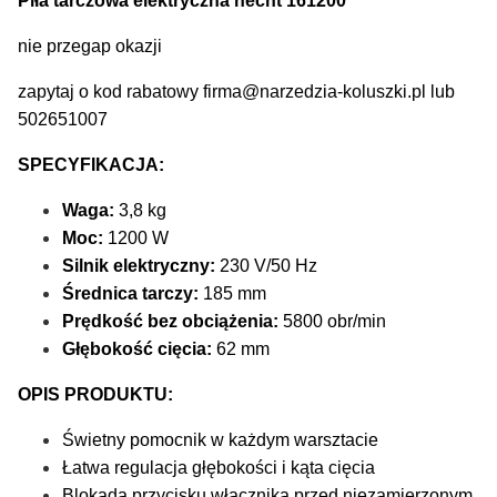
Piła tarczowa elektryczna hecht 161200
nie przegap okazji
zapytaj o kod rabatowy firma@narzedzia-koluszki.pl lub
502651007
SPECYFIKACJA:
Waga:
3,8 kg
Moc:
1200 W
Silnik elektryczny:
230 V/50 Hz
Średnica tarczy:
185 mm
Prędkość bez obciążenia:
5800 obr/min
Głębokość cięcia:
62 mm
OPIS PRODUKTU:
Świetny pomocnik w każdym warsztacie
Łatwa regulacja głębokości i kąta cięcia
Blokada przycisku włącznika przed niezamierzonym