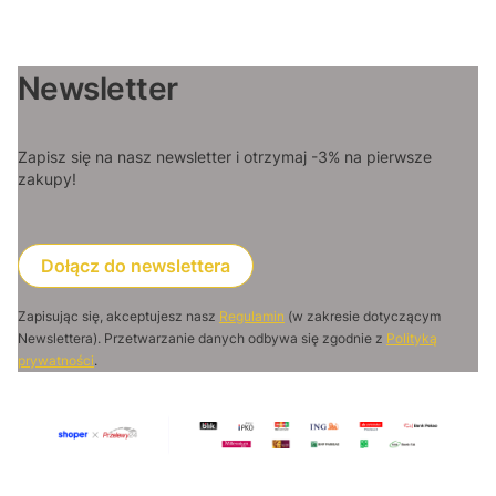
Newsletter
Zapisz się na nasz newsletter i otrzymaj -3% na pierwsze
zakupy!
Dołącz do newslettera
Zapisując się, akceptujesz nasz
Regulamin
(w zakresie dotyczącym
Newslettera). Przetwarzanie danych odbywa się zgodnie z
Polityką
prywatności
.