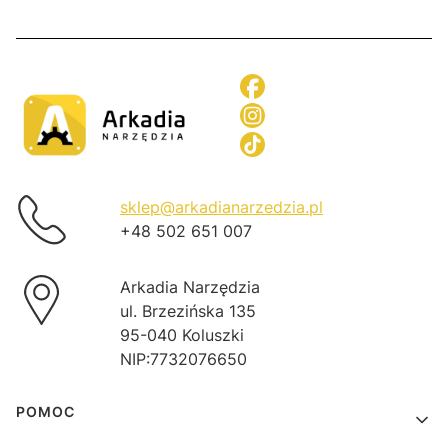
sklep@arkadianarzedzia.pl
+48 502 651 007
Arkadia Narzędzia
ul. Brzezińska 135
95-040 Koluszki
NIP:7732076650
Linki w stopce
POMOC