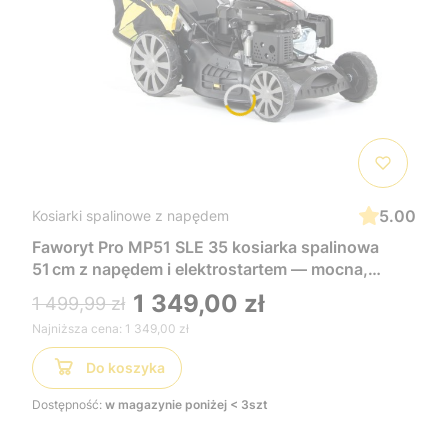
5.00
Kosiarki spalinowe z napędem
Faworyt Pro MP51 SLE 35 kosiarka spalinowa
51 cm z napędem i elektrostartem — mocna,
wygodna i łatwa w uruchomieniu, idealna do
1 349,00 zł
1 499,99 zł
dużych trawników
Najniższa cena:
1 349,00 zł
Do koszyka
Dostępność:
w magazynie poniżej < 3szt