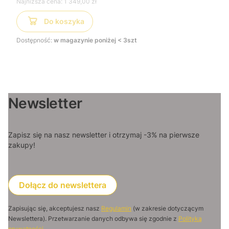
Najniższa cena:
1 349,00 zł
Do koszyka
Dostępność:
w magazynie poniżej < 3szt
Newsletter
Zapisz się na nasz newsletter i otrzymaj -3% na pierwsze
zakupy!
Dołącz do newslettera
Zapisując się, akceptujesz nasz
Regulamin
(w zakresie dotyczącym
Newslettera). Przetwarzanie danych odbywa się zgodnie z
Polityką
prywatności
.