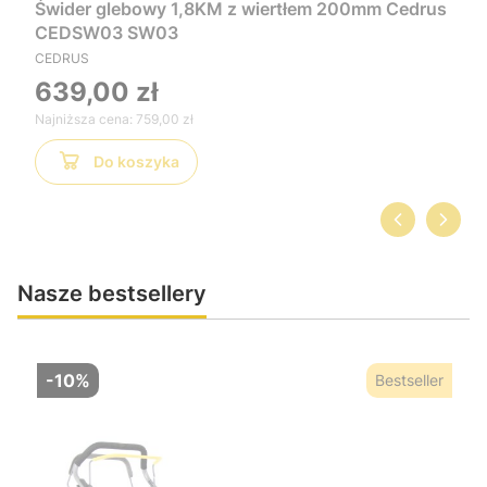
Świder glebowy 1,8KM z wiertłem 200mm Cedrus
CEDSW03 SW03
CEDRUS
639,00 zł
Najniższa cena:
759,00 zł
Do koszyka
Nasze bestsellery
-10%
Bestseller