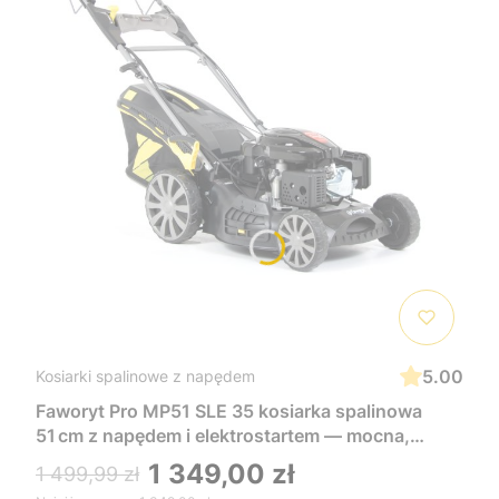
5.00
Kosiarki spalinowe z napędem
Faworyt Pro MP51 SLE 35 kosiarka spalinowa
51 cm z napędem i elektrostartem — mocna,
wygodna i łatwa w uruchomieniu, idealna do
1 349,00 zł
1 499,99 zł
dużych trawników