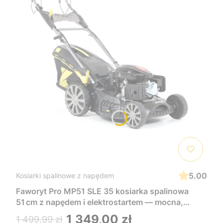
5.00
Kosiarki spalinowe z napędem
Faworyt Pro MP51 SLE 35 kosiarka spalinowa
51 cm z napędem i elektrostartem — mocna,
wygodna i łatwa w uruchomieniu, idealna do
1 349,00 zł
1 499,99 zł