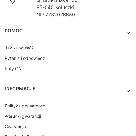
ul. Brzezińska 135
95-040 Koluszki
NIP:7732076650
Linki w stopce
POMOC
Jak kupować?
Pytania i odpowiedzi
Raty CA
INFORMACJE
Polityka prywatności
Warunki gwarancji
Gwarancja