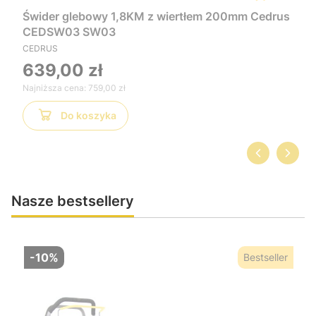
Świder glebowy 1,8KM z wiertłem 200mm Cedrus
CEDSW03 SW03
CEDRUS
639,00 zł
Najniższa cena:
759,00 zł
Do koszyka
Nasze bestsellery
-10%
Bestseller