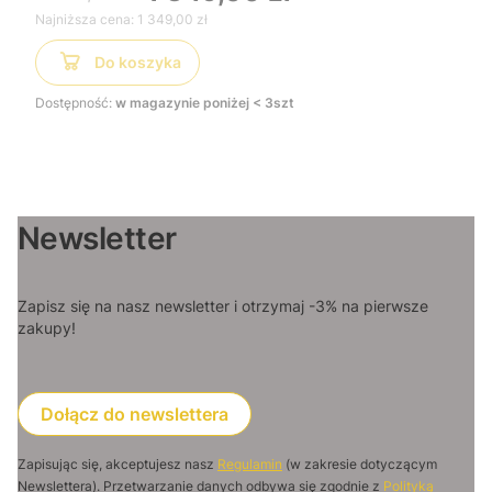
dużych trawników
Najniższa cena:
1 349,00 zł
Do koszyka
Dostępność:
w magazynie poniżej < 3szt
Newsletter
Zapisz się na nasz newsletter i otrzymaj -3% na pierwsze
zakupy!
Dołącz do newslettera
Zapisując się, akceptujesz nasz
Regulamin
(w zakresie dotyczącym
Newslettera). Przetwarzanie danych odbywa się zgodnie z
Polityką