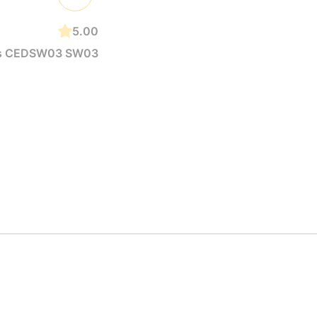
5.00
rus CEDSW03 SW03