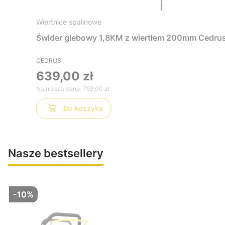
Wiertnice spalinowe
Świder glebowy 1,8KM z wiertłem 200mm Ced
CEDRUS
639,00 zł
Najniższa cena:
759,00 zł
Do koszyka
Nasze bestsellery
-10%