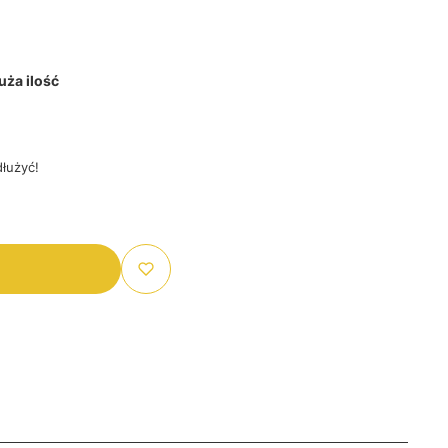
ża ilość
łużyć!