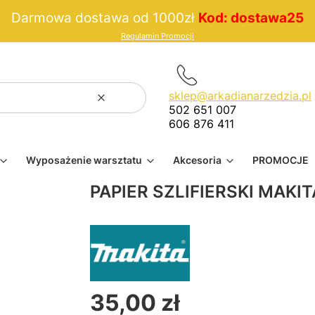
Darmowa dostawa od 1000zł
Kod: dostawa25
Regulamin Promocji
sklep@arkadianarzedzia.pl
Wyczyść
Szukaj
502 651 007
606 876 411
Wyposażenie warsztatu
Akcesoria
PROMOCJE
PAPIER SZLIFIERSKI MAKI
35,00 zł
Cena