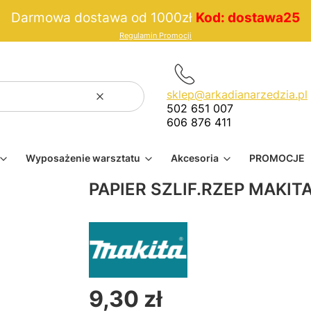
Darmowa dostawa od 1000zł
Kod: dostawa25
Regulamin Promocji
sklep@arkadianarzedzia.pl
Wyczyść
Szukaj
502 651 007
606 876 411
Wyposażenie warsztatu
Akcesoria
PROMOCJE
PAPIER SZLIF.RZEP MAKIT
9,30 zł
Cena