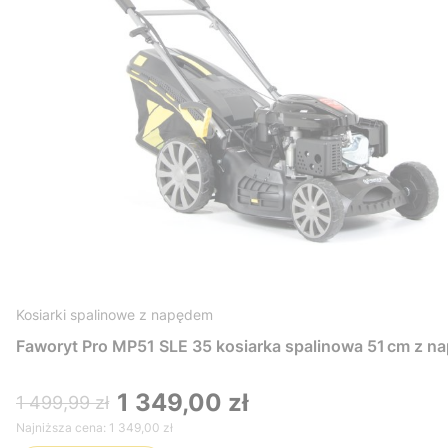
Kosiarki spalinowe z napędem
Faworyt Pro MP51 SLE 35 kosiarka spalinowa 51 cm z n
1 349,00 zł
1 499,99 zł
Najniższa cena:
1 349,00 zł