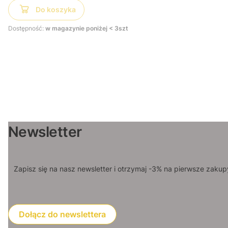
Do koszyka
Dostępność:
w magazynie poniżej < 3szt
Newsletter
Zapisz się na nasz newsletter i otrzymaj -3% na pierwsze zakup
Dołącz do newslettera