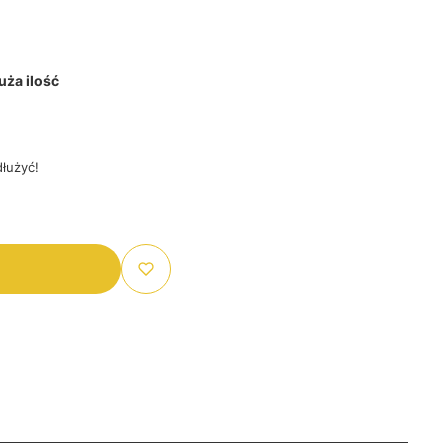
ża ilość
łużyć!