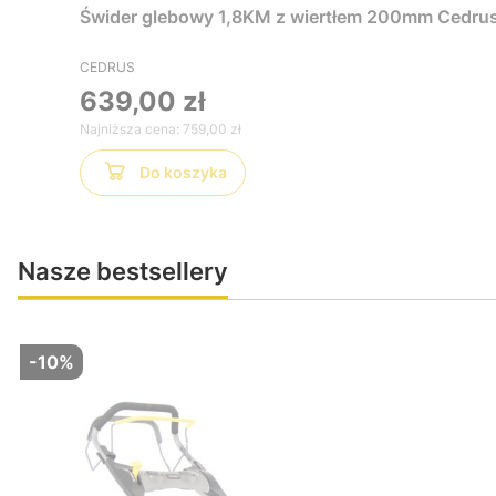
Świder glebowy 1,8KM z wiertłem 200mm Ced
CEDRUS
639,00 zł
Najniższa cena:
759,00 zł
Do koszyka
Nasze bestsellery
-10%