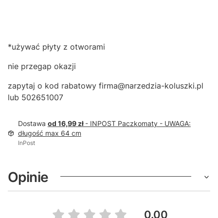
*używać płyty z otworami
nie przegap okazji
zapytaj o kod rabatowy firma@narzedzia-koluszki.pl
lub 502651007
Dostawa
od 16,99 zł
- INPOST Paczkomaty - UWAGA:
długość max 64 cm
InPost
Opinie
0.00