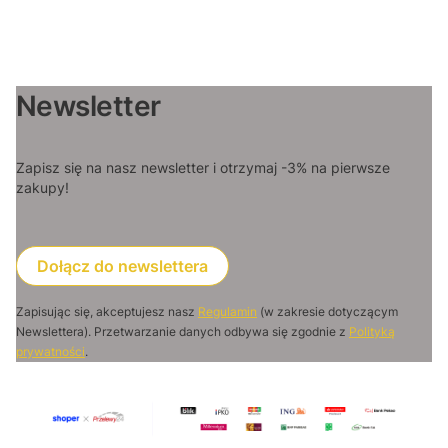
Newsletter
Zapisz się na nasz newsletter i otrzymaj -3% na pierwsze
zakupy!
Dołącz do newslettera
Zapisując się, akceptujesz nasz
Regulamin
(w zakresie dotyczącym
Newslettera). Przetwarzanie danych odbywa się zgodnie z
Polityką
prywatności
.