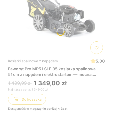
5.00
Kosiarki spalinowe z napędem
Faworyt Pro MP51 SLE 35 kosiarka spalinowa
51 cm z napędem i elektrostartem — mocna,
wygodna i łatwa w uruchomieniu, idealna do
1 349,00 zł
1 499,99 zł
dużych trawników
Najniższa cena:
1 349,00 zł
Do koszyka
Dostępność:
w magazynie poniżej < 3szt