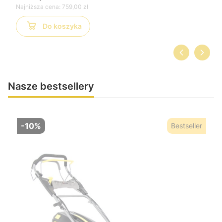
Najniższa cena:
759,00 zł
Do koszyka
Nasze bestsellery
-10%
Bestseller