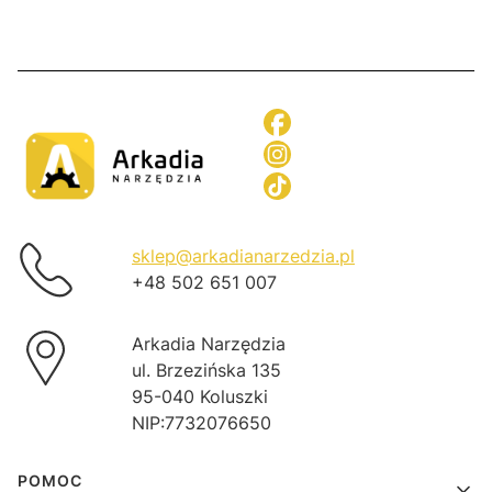
sklep@arkadianarzedzia.pl
+48 502 651 007
Arkadia Narzędzia
ul. Brzezińska 135
95-040 Koluszki
NIP:7732076650
Linki w stopce
POMOC