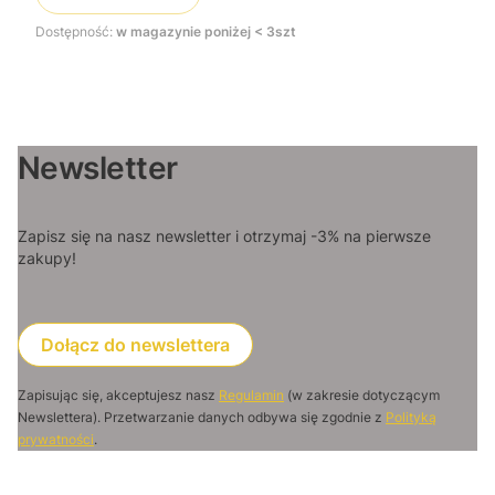
Dostępność:
w magazynie poniżej < 3szt
Newsletter
Zapisz się na nasz newsletter i otrzymaj -3% na pierwsze
zakupy!
Dołącz do newslettera
Zapisując się, akceptujesz nasz
Regulamin
(w zakresie dotyczącym
Newslettera). Przetwarzanie danych odbywa się zgodnie z
Polityką
prywatności
.