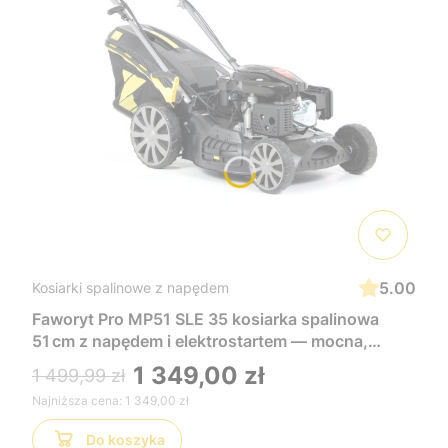
5.00
Kosiarki spalinowe z napędem
Faworyt Pro MP51 SLE 35 kosiarka spalinowa
51 cm z napędem i elektrostartem — mocna,
wygodna i łatwa w uruchomieniu, idealna do
1 349,00 zł
1 499,99 zł
dużych trawników
Najniższa cena:
1 349,00 zł
Do koszyka