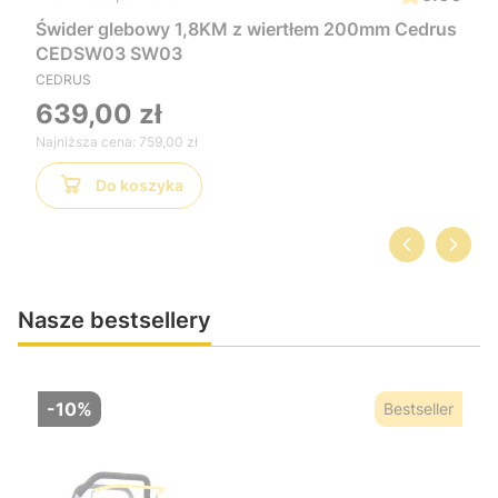
Świder glebowy 1,8KM z wiertłem 200mm Cedrus
CEDSW03 SW03
CEDRUS
639,00 zł
Najniższa cena:
759,00 zł
Do koszyka
Nasze bestsellery
-10%
Bestseller