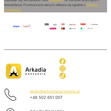
Newslettera). Przetwarzanie danych odbywa się zgodnie z
Polityką
prywatności
.
sklep@arkadianarzedzia.pl
+48 502 651 007