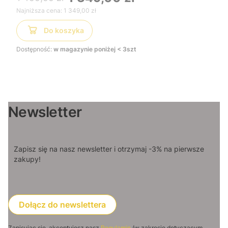
dużych trawników
Najniższa cena:
1 349,00 zł
Do koszyka
Dostępność:
w magazynie poniżej < 3szt
Newsletter
Zapisz się na nasz newsletter i otrzymaj -3% na pierwsze
zakupy!
Dołącz do newslettera
Zapisując się, akceptujesz nasz
Regulamin
(w zakresie dotyczącym