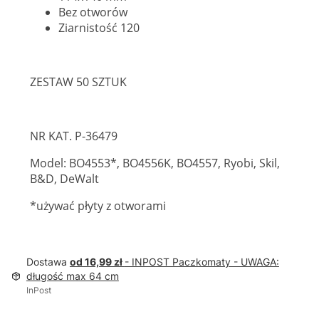
Bez otworów
Ziarnistość 120
ZESTAW 50 SZTUK
NR KAT. P-36479
Model: BO4553*, BO4556K, BO4557, Ryobi, Skil,
B&D, DeWalt
*używać płyty z otworami
Dostawa
od 16,99 zł
- INPOST Paczkomaty - UWAGA:
długość max 64 cm
InPost