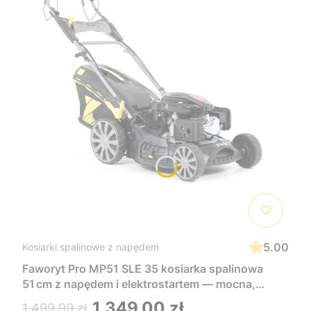
5.00
Kosiarki spalinowe z napędem
Faworyt Pro MP51 SLE 35 kosiarka spalinowa
51 cm z napędem i elektrostartem — mocna,
wygodna i łatwa w uruchomieniu, idealna do
1 349,00 zł
1 499,99 zł