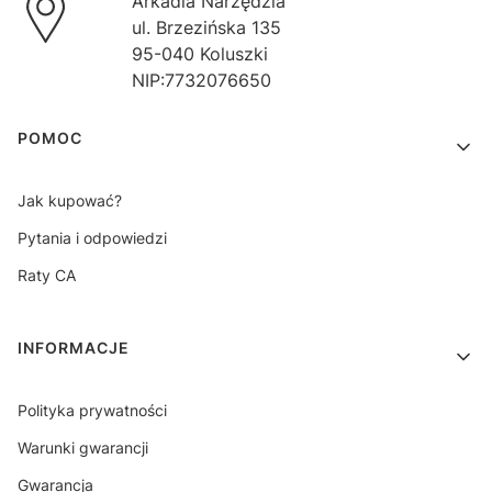
Arkadia Narzędzia
ul. Brzezińska 135
95-040 Koluszki
NIP:7732076650
Linki w stopce
POMOC
Jak kupować?
Pytania i odpowiedzi
Raty CA
INFORMACJE
Polityka prywatności
Warunki gwarancji
Gwarancja