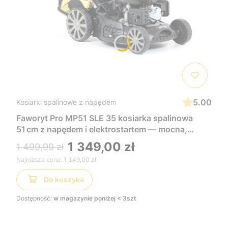
5.00
Kosiarki spalinowe z napędem
Faworyt Pro MP51 SLE 35 kosiarka spalinowa
51 cm z napędem i elektrostartem — mocna,
wygodna i łatwa w uruchomieniu, idealna do
1 349,00 zł
1 499,99 zł
dużych trawników
Najniższa cena:
1 349,00 zł
Do koszyka
Dostępność:
w magazynie poniżej < 3szt