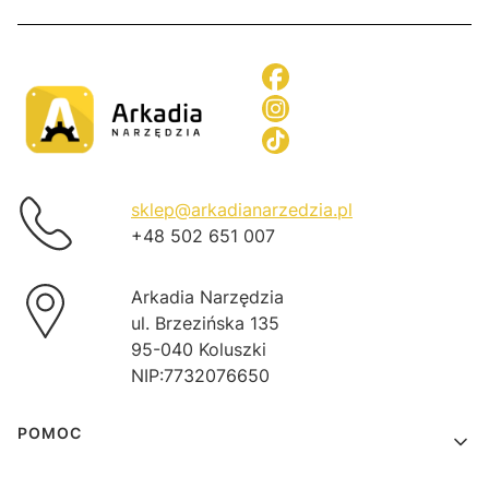
sklep@arkadianarzedzia.pl
+48 502 651 007
Arkadia Narzędzia
ul. Brzezińska 135
95-040 Koluszki
NIP:7732076650
Linki w stopce
POMOC