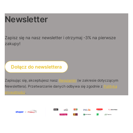
Newsletter
Zapisz się na nasz newsletter i otrzymaj -3% na pierwsze
zakupy!
Dołącz do newslettera
Zapisując się, akceptujesz nasz
Regulamin
(w zakresie dotyczącym
Newslettera). Przetwarzanie danych odbywa się zgodnie z
Polityką
prywatności
.