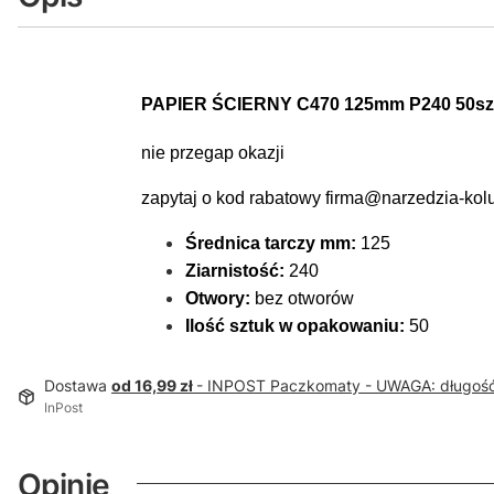
PAPIER ŚCIERNY C470 125mm P240 50sz
nie przegap okazji
zapytaj o kod rabatowy firma@narzedzia-kol
Średnica tarczy mm:
125
Ziarnistość:
240
Otwory:
bez otworów
Ilość sztuk w opakowaniu:
50
Dostawa
od 16,99 zł
- INPOST Paczkomaty - UWAGA: długoś
InPost
Opinie