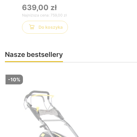
639,00 zł
Najniższa cena:
759,00 zł
Do koszyka
Nasze bestsellery
-10%