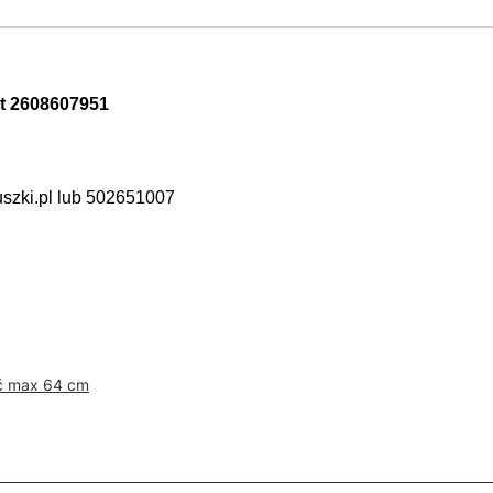
t 2608607951
uszki.pl lub 502651007
ć max 64 cm