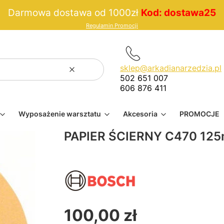
Darmowa dostawa od 1000zł
Kod: dostawa25
Regulamin Promocji
sklep@arkadianarzedzia.pl
Wyczyść
Szukaj
502 651 007
606 876 411
Wyposażenie warsztatu
Akcesoria
PROMOCJE
PAPIER ŚCIERNY C470 12
100,00 zł
Cena