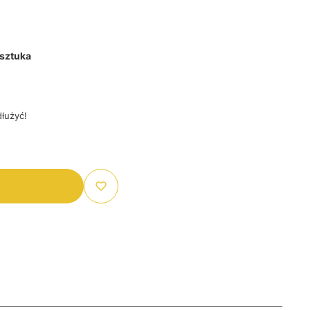
 sztuka
łużyć!