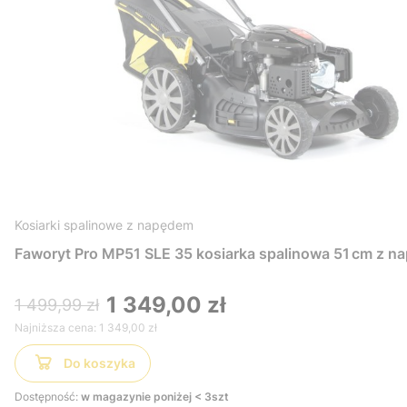
Kosiarki spalinowe z napędem
Faworyt Pro MP51 SLE 35 kosiarka spalinowa 51 cm z n
1 349,00 zł
1 499,99 zł
Najniższa cena:
1 349,00 zł
Do koszyka
Dostępność:
w magazynie poniżej < 3szt