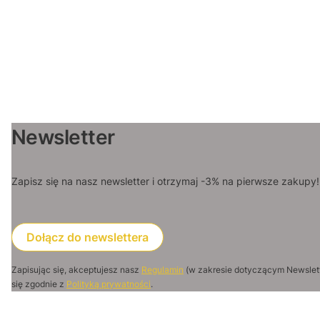
Newsletter
Zapisz się na nasz newsletter i otrzymaj -3% na pierwsze zakupy!
Dołącz do newslettera
Zapisując się, akceptujesz nasz
Regulamin
(w zakresie dotyczącym Newslet
się zgodnie z
Polityką prywatności
.