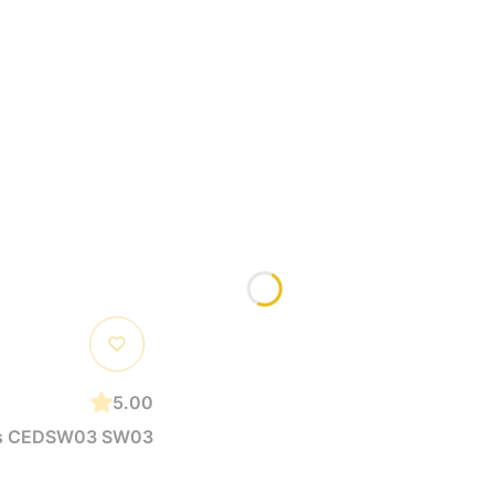
5.00
rus CEDSW03 SW03