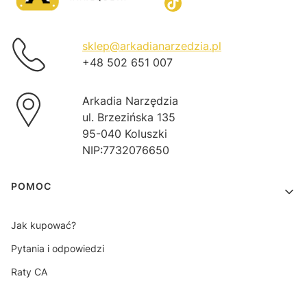
sklep@arkadianarzedzia.pl
+48 502 651 007
Arkadia Narzędzia
ul. Brzezińska 135
95-040 Koluszki
NIP:7732076650
Linki w stopce
POMOC
Jak kupować?
Pytania i odpowiedzi
Raty CA