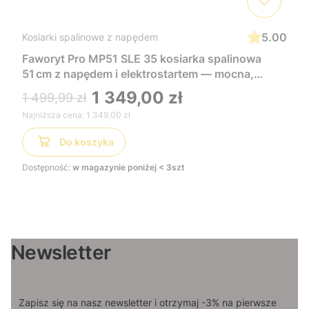
5.00
Kosiarki spalinowe z napędem
Faworyt Pro MP51 SLE 35 kosiarka spalinowa
51 cm z napędem i elektrostartem — mocna,
wygodna i łatwa w uruchomieniu, idealna do
1 349,00 zł
1 499,99 zł
dużych trawników
Najniższa cena:
1 349,00 zł
Do koszyka
Dostępność:
w magazynie poniżej < 3szt
Newsletter
Zapisz się na nasz newsletter i otrzymaj -3% na pierwsze