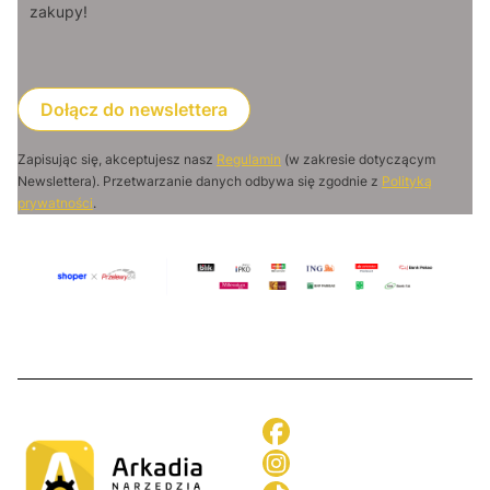
zakupy!
Dołącz do newslettera
Zapisując się, akceptujesz nasz
Regulamin
(w zakresie dotyczącym
Newslettera). Przetwarzanie danych odbywa się zgodnie z
Polityką
prywatności
.