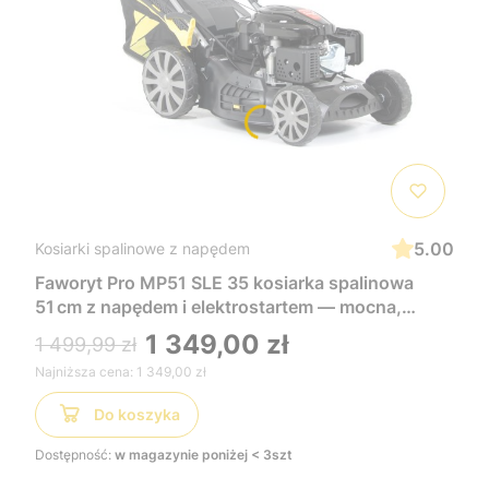
5.00
Kosiarki spalinowe z napędem
Faworyt Pro MP51 SLE 35 kosiarka spalinowa
51 cm z napędem i elektrostartem — mocna,
wygodna i łatwa w uruchomieniu, idealna do
1 349,00 zł
1 499,99 zł
dużych trawników
Najniższa cena:
1 349,00 zł
Do koszyka
Dostępność:
w magazynie poniżej < 3szt