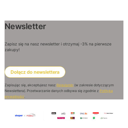
Newsletter
Zapisz się na nasz newsletter i otrzymaj -3% na pierwsze
zakupy!
Dołącz do newslettera
Zapisując się, akceptujesz nasz
Regulamin
(w zakresie dotyczącym
Newslettera). Przetwarzanie danych odbywa się zgodnie z
Polityką
prywatności
.