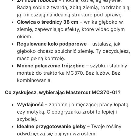
24 noże robocze
– mocne, ostre, agresywne.
Radzą sobie z twardą, zbitą ziemią, rozdrabniają
ją i mieszają na idealną strukturę pod uprawę.
Głowica o średnicy 38 cm
– wnika głęboko w
ziemię, zapewniając efekty, które widać gołym
okiem.
Regulowane koło podporowe
– ustalasz, jak
głęboko chcesz spulchnić ziemię. Ty decydujesz,
masz pełną kontrolę.
Mocne połączenie trójzębne
– szybki i stabilny
montaż do traktorka MC370. Bez luzów. Bez
kombinowania.
Co zyskujesz, wybierając Mastercut MC370-01?
Wydajność
– zapomnij o męczącej pracy łopatą
czy motyką. Glebogryzarka zrobi to lepiej i
szybciej.
Idealne przygotowanie gleby
– Twoje rośliny
odwdzięczą się bujnym wzrostem.