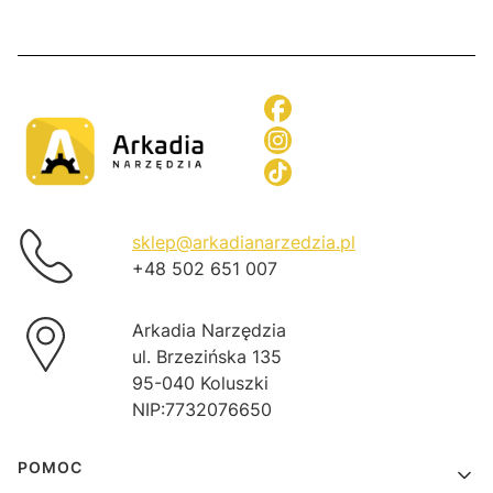
sklep@arkadianarzedzia.pl
+48 502 651 007
Arkadia Narzędzia
ul. Brzezińska 135
95-040 Koluszki
NIP:7732076650
Linki w stopce
POMOC