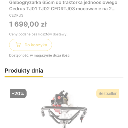
Glebogryzarka 65cm do traktorka jednoosiowego
Cedrus TJ01 TJ02 CEDRTJ03 mocowanie na 2
zęby
CEDRUS
Cena
1 699,00 zł
Ceny podane bez kosztów dostawy.
Do koszyka
Dostępność:
w magazynie duża ilość
Produkty dnia
-20%
Bestseller