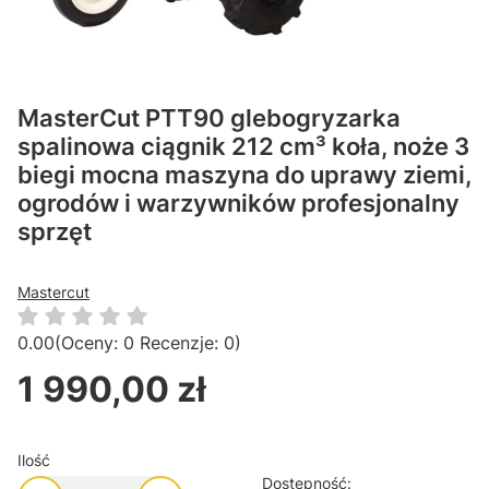
MasterCut PTT90 glebogryzarka
spalinowa ciągnik 212 cm³ koła, noże 3
biegi mocna maszyna do uprawy ziemi,
ogrodów i warzywników profesjonalny
sprzęt
Mastercut
0.00
(Oceny: 0 Recenzje: 0)
1 990,00 zł
Cena
Ilość
Dostępność: