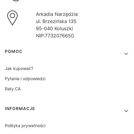
Arkadia Narzędzia
ul. Brzezińska 135
95-040 Koluszki
NIP:7732076650
Linki w stopce
POMOC
Jak kupować?
Pytania i odpowiedzi
Raty CA
INFORMACJE
Polityka prywatności