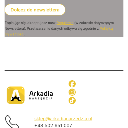
Dołącz do newslettera
Zapisując się, akceptujesz nasz
Regulamin
(w zakresie dotyczącym
Newslettera). Przetwarzanie danych odbywa się zgodnie z
Polityką
prywatności
.
sklep@arkadianarzedzia.pl
+48 502 651 007