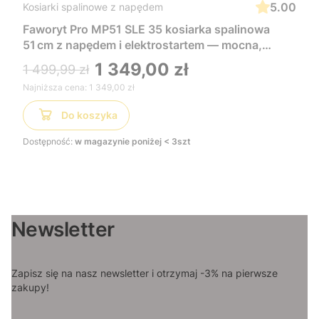
5.00
Kosiarki spalinowe z napędem
Faworyt Pro MP51 SLE 35 kosiarka spalinowa
51 cm z napędem i elektrostartem — mocna,
wygodna i łatwa w uruchomieniu, idealna do
1 349,00 zł
1 499,99 zł
dużych trawników
Najniższa cena:
1 349,00 zł
Do koszyka
Dostępność:
w magazynie poniżej < 3szt
Newsletter
Zapisz się na nasz newsletter i otrzymaj -3% na pierwsze
zakupy!