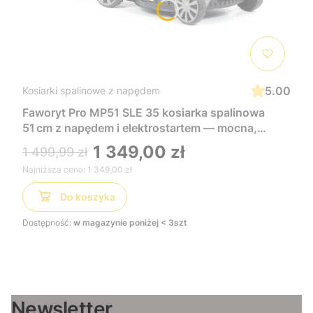
5.00
Kosiarki spalinowe z napędem
Faworyt Pro MP51 SLE 35 kosiarka spalinowa
51 cm z napędem i elektrostartem — mocna,
wygodna i łatwa w uruchomieniu, idealna do
1 349,00 zł
1 499,99 zł
dużych trawników
Najniższa cena:
1 349,00 zł
Do koszyka
Dostępność:
w magazynie poniżej < 3szt
Newsletter