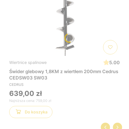
5.00
Wiertnice spalinowe
Świder glebowy 1,8KM z wiertłem 200mm Cedrus
CEDSW03 SW03
CEDRUS
639,00 zł
Najniższa cena:
759,00 zł
Do koszyka