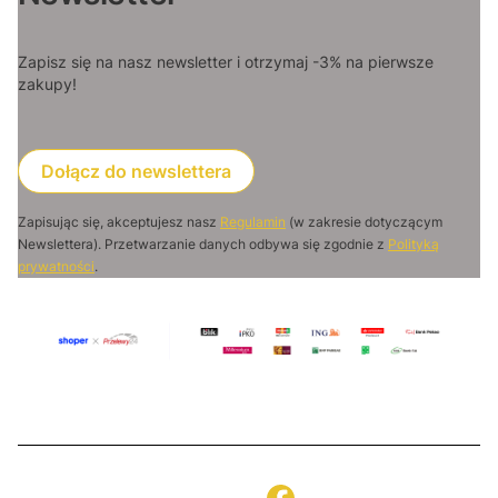
Zapisz się na nasz newsletter i otrzymaj -3% na pierwsze
zakupy!
Dołącz do newslettera
Zapisując się, akceptujesz nasz
Regulamin
(w zakresie dotyczącym
Newslettera). Przetwarzanie danych odbywa się zgodnie z
Polityką
prywatności
.