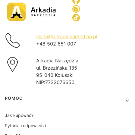
sklep@arkadianarzedzia.pl
+48 502 651 007
Arkadia Narzędzia
ul. Brzezińska 135
95-040 Koluszki
NIP:7732076650
Linki w stopce
POMOC
Jak kupować?
Pytania i odpowiedzi