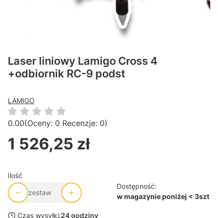
Laser liniowy Lamigo Cross 4
+odbiornik RC-9 podst
LAMIGO
0.00
(Oceny: 0 Recenzje: 0)
1 526,25 zł
Cena
Ilość
Dostępność:
zestaw
w magazynie poniżej < 3szt
Czas wysyłki:
24 godziny