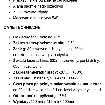
Precyzyjne kierowanie na cel pokrętłem
Alarm nadmiernego przechyłu
Zintegrowany trójnóg
Mocowanie do statywu 5/8"
DANE TECHNICZNE:
Dokładność:
±3mm na 10m
Zakres samo-poziomowania:
±2,5°
Zasięg:
30m wewnątrz budynku, ok. 80m z
detektorem na zewnątrz budynku
Światło lasera:
Linie: 635nm czerwony, punkt dolny:
650nm czerwony
Zakres temperatur pracy:
-20°C ~ +50°C
Zasilanie:
3 baterie typu AA (paluszek)
Czas pracy po pełnym naładowaniu akumulatora:
do 20 godzin w zależności od ilości włączonych diod
Odporność na pył/wodę:
IP 54
Wymiary:
110mm x 110mm x 200mm