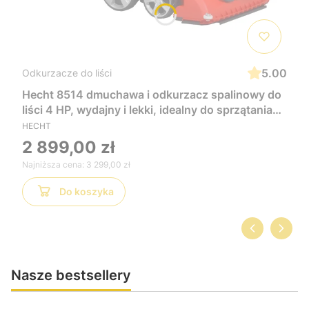
5.00
Odkurzacze do liści
Hecht 8514 dmuchawa i odkurzacz spalinowy do
liści 4 HP, wydajny i lekki, idealny do sprzątania
ogrodu, liści i odpadów zielonych, łatwy w
HECHT
obsłudze
2 899,00 zł
Najniższa cena:
3 299,00 zł
Do koszyka
Nasze bestsellery