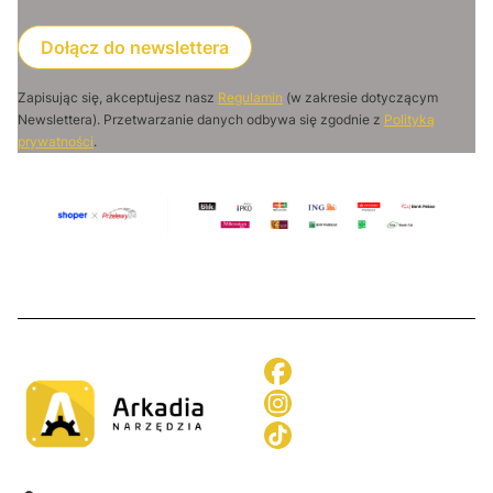
Dołącz do newslettera
Zapisując się, akceptujesz nasz
Regulamin
(w zakresie dotyczącym
Newslettera). Przetwarzanie danych odbywa się zgodnie z
Polityką
prywatności
.