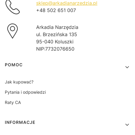
sklep@arkadianarzedzia.pl
+48 502 651 007
Arkadia Narzędzia
ul. Brzezińska 135
95-040 Koluszki
NIP:7732076650
Linki w stopce
POMOC
Jak kupować?
Pytania i odpowiedzi
Raty CA
INFORMACJE