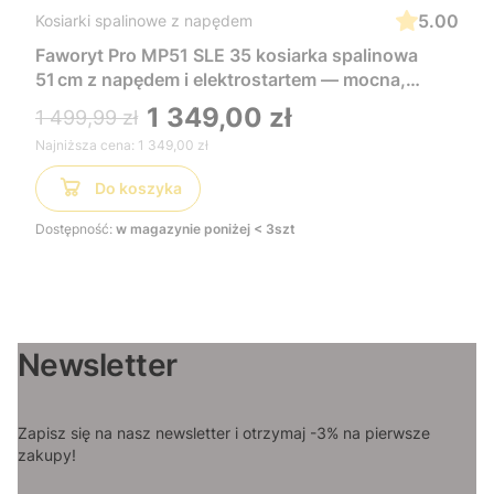
5.00
Kosiarki spalinowe z napędem
Faworyt Pro MP51 SLE 35 kosiarka spalinowa
51 cm z napędem i elektrostartem — mocna,
wygodna i łatwa w uruchomieniu, idealna do
1 349,00 zł
1 499,99 zł
dużych trawników
Najniższa cena:
1 349,00 zł
Do koszyka
Dostępność:
w magazynie poniżej < 3szt
Newsletter
Zapisz się na nasz newsletter i otrzymaj -3% na pierwsze
zakupy!