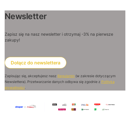
Newsletter
Zapisz się na nasz newsletter i otrzymaj -3% na pierwsze
zakupy!
Dołącz do newslettera
Zapisując się, akceptujesz nasz
Regulamin
(w zakresie dotyczącym
Newslettera). Przetwarzanie danych odbywa się zgodnie z
Polityką
prywatności
.