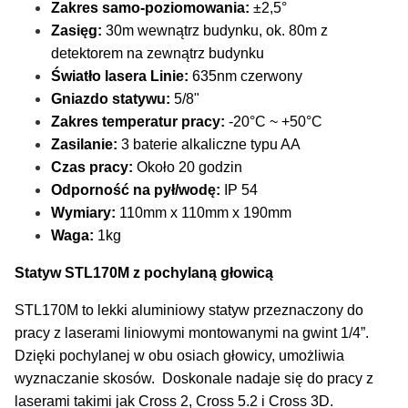
Zakres samo-poziomowania:
±2,5°
Zasięg:
30m wewnątrz budynku, ok. 80m z
detektorem na zewnątrz budynku
Światło lasera Linie:
635nm czerwony
Gniazdo statywu:
5/8"
Zakres temperatur pracy:
-20°C ~ +50°C
Zasilanie:
3 baterie alkaliczne typu AA
Czas pracy:
Około 20 godzin
Odporność na pył/wodę:
IP 54
Wymiary:
110mm x 110mm x 190mm
Waga:
1kg
Statyw STL170M z pochylaną głowicą
STL170M to lekki aluminiowy statyw przeznaczony do
pracy z laserami liniowymi montowanymi na gwint 1/4”.
Dzięki pochylanej w obu osiach głowicy, umożliwia
wyznaczanie skosów. Doskonale nadaje się do pracy z
laserami takimi jak Cross 2, Cross 5.2 i Cross 3D.