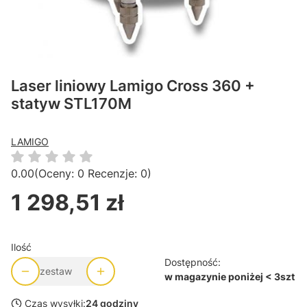
Laser liniowy Lamigo Cross 360 +
statyw STL170M
LAMIGO
0.00
(Oceny: 0 Recenzje: 0)
1 298,51 zł
Cena
Ilość
Dostępność:
zestaw
w magazynie poniżej < 3szt
Czas wysyłki:
24 godziny