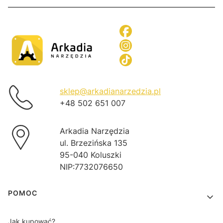
sklep@arkadianarzedzia.pl
+48 502 651 007
Arkadia Narzędzia
ul. Brzezińska 135
95-040 Koluszki
NIP:7732076650
Linki w stopce
POMOC
Jak kupować?