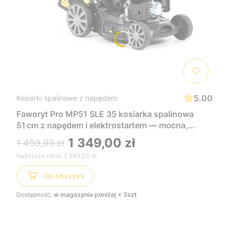
5.00
Kosiarki spalinowe z napędem
Faworyt Pro MP51 SLE 35 kosiarka spalinowa
51 cm z napędem i elektrostartem — mocna,
wygodna i łatwa w uruchomieniu, idealna do
1 349,00 zł
1 499,99 zł
dużych trawników
Najniższa cena:
1 349,00 zł
Do koszyka
Dostępność:
w magazynie poniżej < 3szt