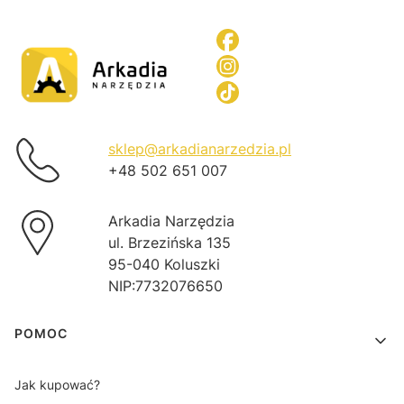
sklep@arkadianarzedzia.pl
+48 502 651 007
Arkadia Narzędzia
ul. Brzezińska 135
95-040 Koluszki
NIP:7732076650
Linki w stopce
POMOC
Jak kupować?