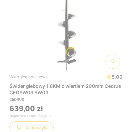
5.00
Wiertnice spalinowe
Świder glebowy 1,8KM z wiertłem 200mm Cedrus
CEDSW03 SW03
CEDRUS
639,00 zł
Najniższa cena:
759,00 zł
Do koszyka