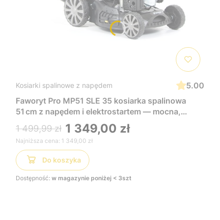
5.00
Kosiarki spalinowe z napędem
Faworyt Pro MP51 SLE 35 kosiarka spalinowa
51 cm z napędem i elektrostartem — mocna,
wygodna i łatwa w uruchomieniu, idealna do
1 349,00 zł
1 499,99 zł
dużych trawników
Najniższa cena:
1 349,00 zł
Do koszyka
Dostępność:
w magazynie poniżej < 3szt