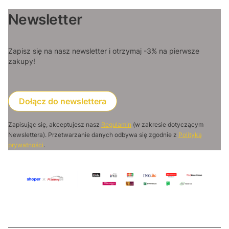
Newsletter
Zapisz się na nasz newsletter i otrzymaj -3% na pierwsze
zakupy!
Dołącz do newslettera
Zapisując się, akceptujesz nasz
Regulamin
(w zakresie dotyczącym
Newslettera). Przetwarzanie danych odbywa się zgodnie z
Polityką
prywatności
.