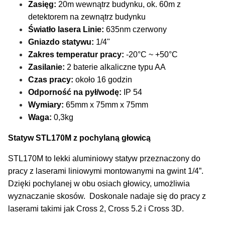
Zasięg:
20m wewnątrz budynku, ok. 60m z
detektorem na zewnątrz budynku
Światło lasera Linie:
635nm czerwony
Gniazdo statywu:
1/4"
Zakres temperatur pracy:
-20°C ~ +50°C
Zasilanie:
2 baterie alkaliczne typu AA
Czas pracy:
około 16 godzin
Odporność na pył/wodę:
IP 54
Wymiary:
65mm x 75mm x 75mm
Waga:
0,3kg
Statyw STL170M z pochylaną głowicą
STL170M to lekki aluminiowy statyw przeznaczony do
pracy z laserami liniowymi montowanymi na gwint 1/4”.
Dzięki pochylanej w obu osiach głowicy, umożliwia
wyznaczanie skosów. Doskonale nadaje się do pracy z
laserami takimi jak Cross 2, Cross 5.2 i Cross 3D.