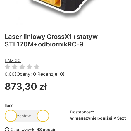
Laser liniowy CrossX1+statyw
STL170M+odbiornikRC-9
LAMIGO
0.00
(Oceny: 0 Recenzje: 0)
873,30 zł
Cena
Ilość
Dostępność:
zestaw
w magazynie poniżej < 3szt
Czas wysyłki:
48 godzin