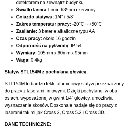
detektorem na zewnątrz budynku
Światło lasera Linie:
635nm czerwony
Gniazdo statywu:
1/4" i 5/8"
Zakres temperatur pracy:
-20°C ~ +50°C
Zasilanie:
3 baterie alkaliczne typu AA
Czas pracy:
około 16 godzin
Odporność na pył/wodę:
IP 54
Wymiary:
105mm x 60mm x 95mm
Waga:
0,4kg
Statyw STL154M z pochylaną głowicą
STL154M to bardzo lekki aluminiowy statyw przeznaczony
do pracy z laserami liniowymi. Dzięki pochylanej w obu
osiach, wyposażonej w gwint 1/4” głowicy, umożliwia
wyznaczanie skosów. Doskonale nadaje się do pracy z
laserami takimi jak Cross 2, Cross 5.2 i Cross 3D.
DANE TECHNICZNE: