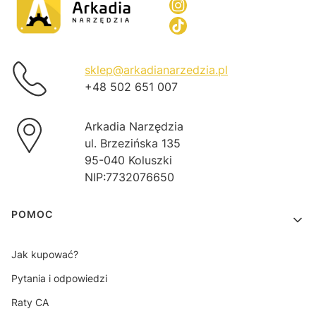
sklep@arkadianarzedzia.pl
+48 502 651 007
Arkadia Narzędzia
ul. Brzezińska 135
95-040 Koluszki
NIP:7732076650
Linki w stopce
POMOC
Jak kupować?
Pytania i odpowiedzi
Raty CA