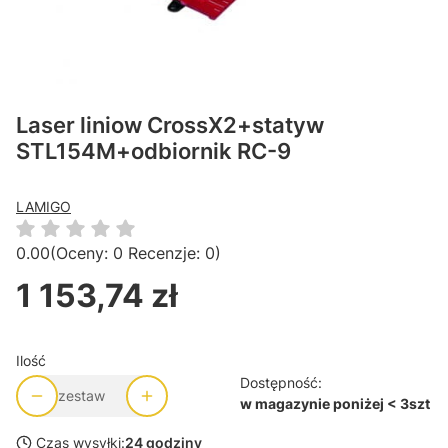
Laser liniow CrossX2+statyw
STL154M+odbiornik RC-9
LAMIGO
0.00
(Oceny: 0 Recenzje: 0)
1 153,74 zł
Cena
Ilość
Dostępność:
zestaw
w magazynie poniżej < 3szt
Czas wysyłki:
24 godziny