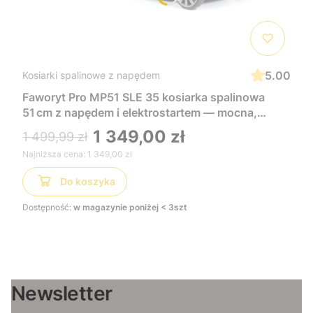
5.00
Kosiarki spalinowe z napędem
Faworyt Pro MP51 SLE 35 kosiarka spalinowa
51 cm z napędem i elektrostartem — mocna,
wygodna i łatwa w uruchomieniu, idealna do
1 349,00 zł
1 499,99 zł
dużych trawników
Najniższa cena:
1 349,00 zł
Do koszyka
Dostępność:
w magazynie poniżej < 3szt
Newsletter