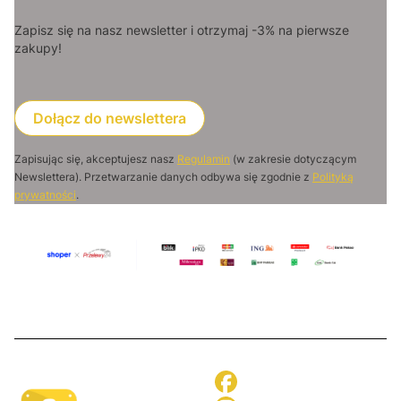
Zapisz się na nasz newsletter i otrzymaj -3% na pierwsze
zakupy!
Dołącz do newslettera
Zapisując się, akceptujesz nasz
Regulamin
(w zakresie dotyczącym
Newslettera). Przetwarzanie danych odbywa się zgodnie z
Polityką
prywatności
.