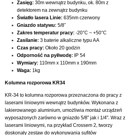
Zasięg:
30m wewnątrz budynku, ok. 80m z
detektorem na zewnątrz budynku
Światło lasera Linie:
635nm czerwony
Gniazdo statywu:
5/8"
Zakres temperatur pracy:
-20°C ~ +50°C
Zasilanie:
3 baterie alkaliczne typu AA
Czas pracy:
Około 20 godzin
Odporność na pył/wodę:
IP 54
Wymiary:
110mm x 110mm x 190mm
Waga:
1kg
Kolumna rozporowa KR34
KR-34 to kolumna rozporowa przeznaczona do pracy z
laserami liniowymi wewnątrz budynków. Wykonana z
lakierowanego aluminium, umożliwia montaż urządzeń
wyposażonych zarówno w gniazdo 5/8” jak i 1/4”. Wraz z
laserami liniowymi, na przykład Crossem 2, tworzy
doskonały zestaw do wykonywania sufitów