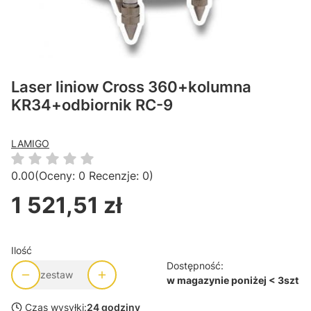
Laser liniow Cross 360+kolumna
KR34+odbiornik RC-9
LAMIGO
0.00
(Oceny: 0 Recenzje: 0)
1 521,51 zł
Cena
Ilość
Dostępność:
zestaw
w magazynie poniżej < 3szt
Czas wysyłki:
24 godziny