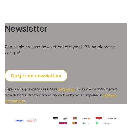
Newsletter
Zapisz się na nasz newsletter i otrzymaj -3% na pierwsze
zakupy!
Dołącz do newslettera
Zapisując się, akceptujesz nasz
Regulamin
(w zakresie dotyczącym
Newslettera). Przetwarzanie danych odbywa się zgodnie z
Polityką
prywatności
.