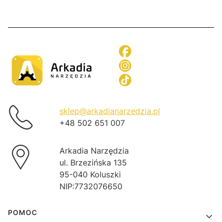
sklep@arkadianarzedzia.pl
+48 502 651 007
Arkadia Narzędzia
ul. Brzezińska 135
95-040 Koluszki
NIP:7732076650
Linki w stopce
POMOC