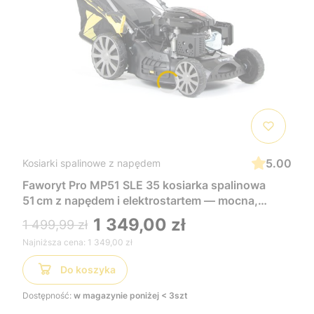
5.00
Kosiarki spalinowe z napędem
Faworyt Pro MP51 SLE 35 kosiarka spalinowa
51 cm z napędem i elektrostartem — mocna,
wygodna i łatwa w uruchomieniu, idealna do
1 349,00 zł
1 499,99 zł
dużych trawników
Najniższa cena:
1 349,00 zł
Do koszyka
Dostępność:
w magazynie poniżej < 3szt