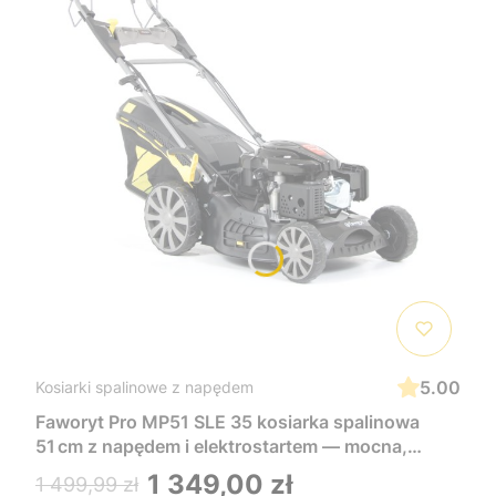
5.00
Kosiarki spalinowe z napędem
Faworyt Pro MP51 SLE 35 kosiarka spalinowa
51 cm z napędem i elektrostartem — mocna,
wygodna i łatwa w uruchomieniu, idealna do
1 349,00 zł
1 499,99 zł
dużych trawników