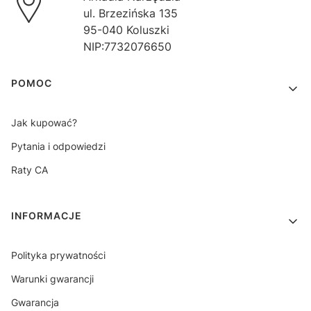
ul. Brzezińska 135
95-040 Koluszki
NIP:7732076650
Linki w stopce
POMOC
Jak kupować?
Pytania i odpowiedzi
Raty CA
INFORMACJE
Polityka prywatności
Warunki gwarancji
Gwarancja