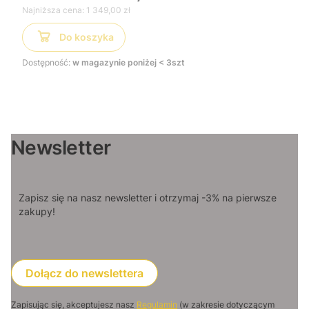
Najniższa cena:
1 349,00 zł
Do koszyka
Dostępność:
w magazynie poniżej < 3szt
Newsletter
Zapisz się na nasz newsletter i otrzymaj -3% na pierwsze
zakupy!
Dołącz do newslettera
Zapisując się, akceptujesz nasz
Regulamin
(w zakresie dotyczącym