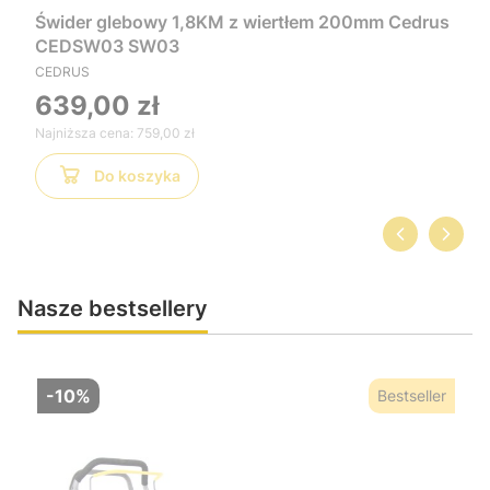
Świder glebowy 1,8KM z wiertłem 200mm Cedrus
CEDSW03 SW03
CEDRUS
639,00 zł
Najniższa cena:
759,00 zł
Do koszyka
Nasze bestsellery
-10%
Bestseller