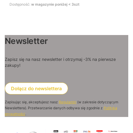
Dostępność:
w magazynie poniżej < 3szt
Newsletter
Zapisz się na nasz newsletter i otrzymaj -3% na pierwsze
zakupy!
Dołącz do newslettera
Zapisując się, akceptujesz nasz
Regulamin
(w zakresie dotyczącym
Newslettera). Przetwarzanie danych odbywa się zgodnie z
Polityką
prywatności
.