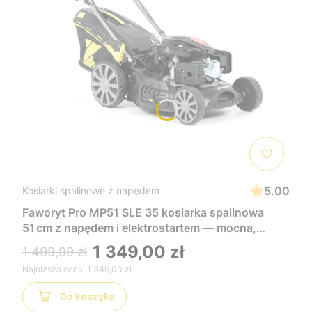
5.00
Kosiarki spalinowe z napędem
Faworyt Pro MP51 SLE 35 kosiarka spalinowa
51 cm z napędem i elektrostartem — mocna,
wygodna i łatwa w uruchomieniu, idealna do
1 349,00 zł
1 499,99 zł
dużych trawników
Najniższa cena:
1 349,00 zł
Do koszyka