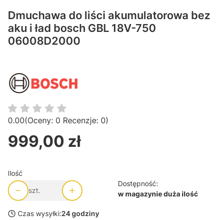
Dmuchawa do liści akumulatorowa bez
aku i ład bosch GBL 18V-750
06008D2000
0.00
(Oceny: 0 Recenzje: 0)
999,00 zł
Cena
Ilość
Dostępność:
szt.
w magazynie duża ilość
Czas wysyłki:
24 godziny