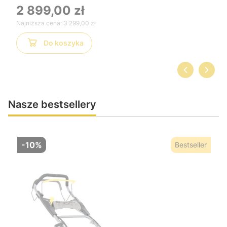
obsłudze
2 899,00 zł
Najniższa cena:
3 299,00 zł
Do koszyka
Nasze bestsellery
-10%
Bestseller