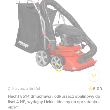
5.00
Odkurzacze do liści
Hecht 8514 dmuchawa i odkurzacz spalinowy do
liści 4 HP, wydajny i lekki, idealny do sprzątania
ogrodu, liści i odpadów zielonych, łatwy w
HECHT