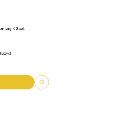
niżej < 3szt
łużyć!