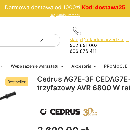
Darmowa dostawa od 1000zł
Kod: dostawa25
Regulamin Promocji
sklep@arkadianarzedzia.pl
Wyczyść
Szukaj
502 651 007
606 876 411
Wyposażenie warsztatu
Akcesoria
PROMOCJE
Cedrus AG7E-3F CEDAG7E-3
Bestseller
trzyfazowy AVR 6800 W ra
Cena