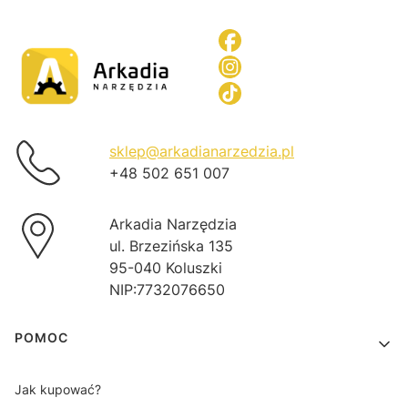
sklep@arkadianarzedzia.pl
+48 502 651 007
Arkadia Narzędzia
ul. Brzezińska 135
95-040 Koluszki
NIP:7732076650
Linki w stopce
POMOC
Jak kupować?