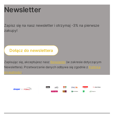
Newsletter
Zapisz się na nasz newsletter i otrzymaj -3% na pierwsze
zakupy!
Dołącz do newslettera
Zapisując się, akceptujesz nasz
Regulamin
(w zakresie dotyczącym
Newslettera). Przetwarzanie danych odbywa się zgodnie z
Polityką
prywatności
.