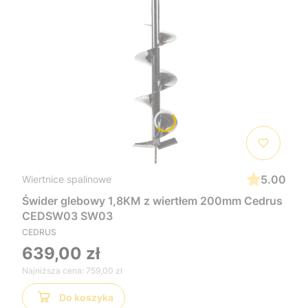
5.00
Wiertnice spalinowe
Świder glebowy 1,8KM z wiertłem 200mm Cedrus
CEDSW03 SW03
CEDRUS
639,00 zł
Najniższa cena:
759,00 zł
Do koszyka