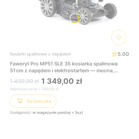
5.00
Kosiarki spalinowe z napędem
Faworyt Pro MP51 SLE 35 kosiarka spalinowa
51 cm z napędem i elektrostartem — mocna,
wygodna i łatwa w uruchomieniu, idealna do
1 349,00 zł
1 499,99 zł
dużych trawników
Najniższa cena:
1 349,00 zł
Do koszyka
Dostępność:
w magazynie poniżej < 3szt