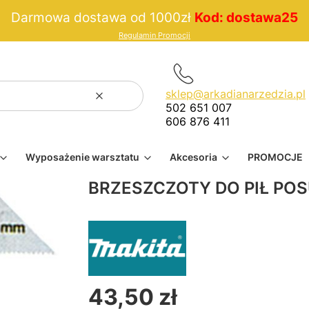
Darmowa dostawa od 1000zł
Kod: dostawa25
Regulamin Promocji
sklep@arkadianarzedzia.pl
Wyczyść
Szukaj
502 651 007
606 876 411
Wyposażenie warsztatu
Akcesoria
PROMOCJE
BRZESZCZOTY DO PIŁ POS
43,50 zł
Cena