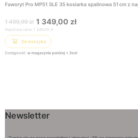
Faworyt Pro MP51 SLE 35 kosiarka spalinowa 51 cm z n
1 349,00 zł
1 499,99 zł
Najniższa cena:
1 349,00 zł
Do koszyka
Dostępność:
w magazynie poniżej < 3szt
Newsletter
Zapisz się na nasz newsletter i otrzymaj -3% na pierwsze zakup