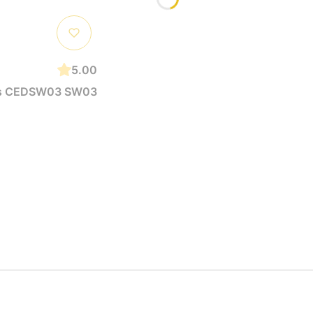
5.00
rus CEDSW03 SW03