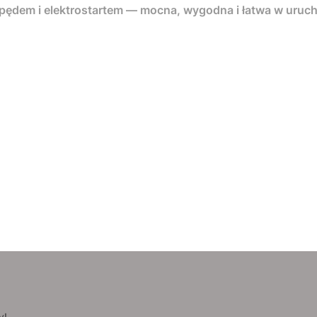
apędem i elektrostartem — mocna, wygodna i łatwa w uruc
y!