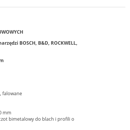
OSUWOWYCH
onarzędzi BOSCH, B&D, ROCKWELL,
mm
 falowane
50 mm
ot bimetalowy do blach i profili o