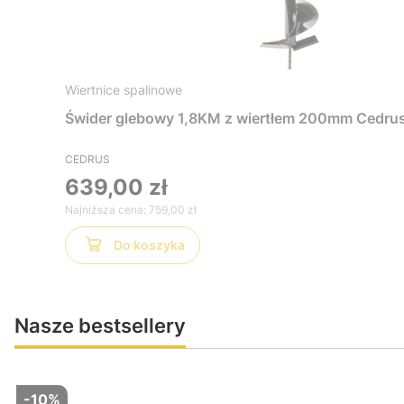
Wiertnice spalinowe
Świder glebowy 1,8KM z wiertłem 200mm Ced
CEDRUS
639,00 zł
Najniższa cena:
759,00 zł
Do koszyka
Nasze bestsellery
-10%