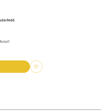
ża ilość
łużyć!