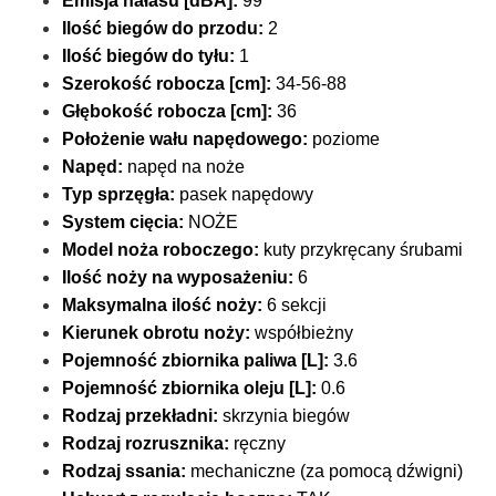
Emisja hałasu [dBA]:
99
Ilość biegów do przodu:
2
Ilość biegów do tyłu:
1
Szerokość robocza [cm]:
34-56-88
Głębokość robocza [cm]:
36
Położenie wału napędowego:
poziome
Napęd:
napęd na noże
Typ sprzęgła:
pasek napędowy
System cięcia:
NOŻE
Model noża roboczego:
kuty przykręcany śrubami
Ilość noży na wyposażeniu:
6
Maksymalna ilość noży:
6 sekcji
Kierunek obrotu noży:
współbieżny
Pojemność zbiornika paliwa [L]:
3.6
Pojemność zbiornika oleju [L]:
0.6
Rodzaj przekładni:
skrzynia biegów
Rodzaj rozrusznika:
ręczny
Rodzaj ssania:
mechaniczne (za pomocą dźwigni)