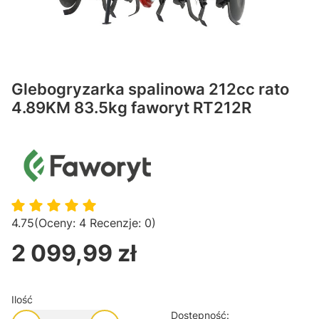
Glebogryzarka spalinowa 212cc rato
4.89KM 83.5kg faworyt RT212R
4.75
(Oceny: 4 Recenzje: 0)
2 099,99 zł
Cena
Ilość
Dostępność: