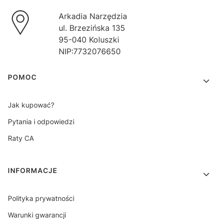
Arkadia Narzędzia
ul. Brzezińska 135
95-040 Koluszki
NIP:7732076650
Linki w stopce
POMOC
Jak kupować?
Pytania i odpowiedzi
Raty CA
INFORMACJE
Polityka prywatności
Warunki gwarancji