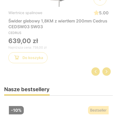
5.00
Wiertnice spalinowe
Świder glebowy 1,8KM z wiertłem 200mm Cedrus
CEDSW03 SW03
CEDRUS
639,00 zł
Najniższa cena:
759,00 zł
Do koszyka
Nasze bestsellery
-10%
Bestseller