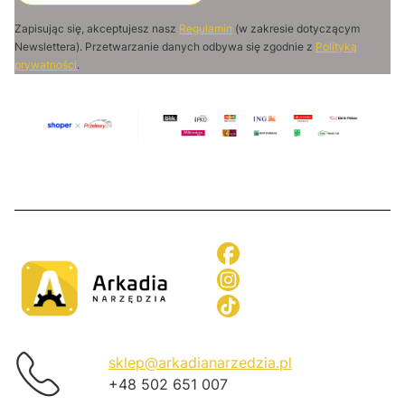
Zapisując się, akceptujesz nasz
Regulamin
(w zakresie dotyczącym
Newslettera). Przetwarzanie danych odbywa się zgodnie z
Polityką
prywatności
.
sklep@arkadianarzedzia.pl
+48 502 651 007