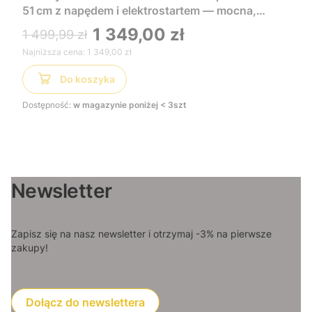
51 cm z napędem i elektrostartem — mocna,
wygodna i łatwa w uruchomieniu, idealna do
1 349,00 zł
1 499,99 zł
dużych trawników
Najniższa cena:
1 349,00 zł
Do koszyka
Dostępność:
w magazynie poniżej < 3szt
Newsletter
Zapisz się na nasz newsletter i otrzymaj -3% na pierwsze
zakupy!
Dołącz do newslettera