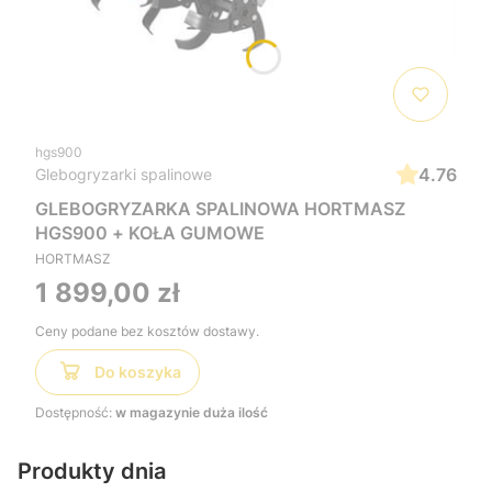
hgs900
4.76
Glebogryzarki spalinowe
GLEBOGRYZARKA SPALINOWA HORTMASZ
HGS900 + KOŁA GUMOWE
HORTMASZ
Cena
1 899,00 zł
Ceny podane bez kosztów dostawy.
Do koszyka
Dostępność:
w magazynie duża ilość
Produkty dnia