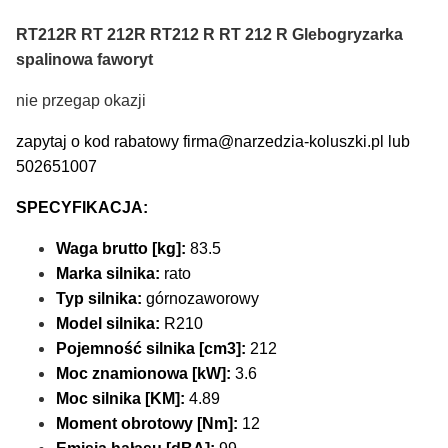
RT212R RT 212R RT212 R RT 212 R Glebogryzarka
spalinowa faworyt
nie przegap okazji
zapytaj o kod rabatowy firma@narzedzia-koluszki.pl lub
502651007
SPECYFIKACJA:
Waga brutto [kg]:
83.5
Marka silnika:
rato
Typ silnika:
górnozaworowy
Model silnika:
R210
Pojemność silnika [cm3]:
212
Moc znamionowa [kW]:
3.6
Moc silnika [KM]:
4.89
Moment obrotowy [Nm]:
12