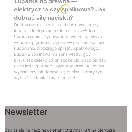
Łuparka do drewna —
elektryczna czy spalinowa? Jak
dobrać siłę nacisku?
Do domowego użytku na działce wystarczy
łuparka elektryczna o sile nacisku 7–8 ton.
Poradzi sobie z typowym drewnem opałowym
— brzozą, grabem, dębem — bez konieczności
kupowania droższego sprzętu spalinowego.
Łuparka spalinowa ma sens wtedy, gdy
pracujesz daleko od gniazdka lub masz bardzo
duże ilości grubego i sękatego drewna. Poniżej
wyjaśniamy jak dobrać siłę nacisku i który typ
wybrać do konkretnych potrzeb.
Newsletter
Zapisz się na nasz newsletter i otrzymaj -3% na pierwsze