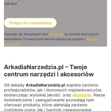
zakupy!
Dołącz do newslettera
Zapisując się, akceptujesz nasz
Regulamin
(w zakresie dotyczącym
Newslettera). Przetwarzanie danych odbywa się zgodnie z
Polityką
prywatności
.
ArkadiaNarzedzia.pl – Twoje
centrum narzędzi i akcesoriów
Od dekady
ArkadiaNarzedzia.pl
wspiera zarówno
profesjonalistów, jak i domowych majsterkowiczów,
dostarczając wysokiej jakości oraz
akcesoria
. Nasze
doświadczenie i zaangażowanie pozwalają nam
oferować produkty, które ułatwiają zarówno
codzienne prace, jak i bardziej zaawansowane