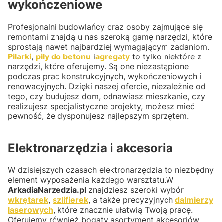
wykończeniowe
Profesjonalni budowlańcy oraz osoby zajmujące się
remontami znajdą u nas szeroką gamę narzędzi, które
sprostają nawet najbardziej wymagającym zadaniom.
Pilarki
,
piły do betonu
i
agregaty
to tylko niektóre z
narzędzi, które oferujemy. Są one niezastąpione
podczas prac konstrukcyjnych, wykończeniowych i
renowacyjnych. Dzięki naszej ofercie, niezależnie od
tego, czy budujesz dom, odnawiasz mieszkanie, czy
realizujesz specjalistyczne projekty, możesz mieć
pewność, że dysponujesz najlepszym sprzętem.
Elektronarzędzia i akcesoria
W dzisiejszych czasach elektronarzędzia to niezbędny
element wyposażenia każdego warsztatu.W
ArkadiaNarzedzia.pl
znajdziesz szeroki wybór
wkrętarek
,
szlifierek
, a także precyzyjnych
dalmierzy
laserowych
, które znacznie ułatwią Twoją pracę.
Oferujemy również bogaty asortyment akcesoriów,