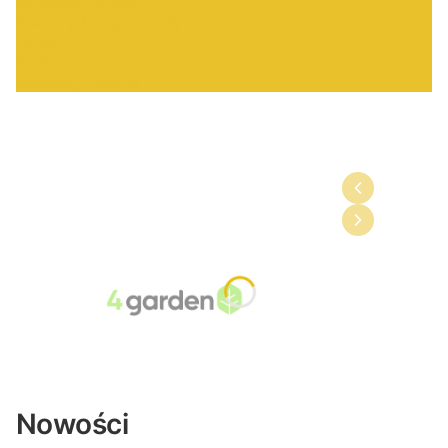
Szpadle i łopaty
Siekiery Młoty I Kilofy
Noże
Grabie
Sekatory ręczne
Nowości