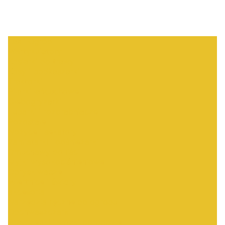
Las i Ogród
Wertykulatory
Kosiarki do trawy
Kosy i podkaszarki
Traktorki
Pilarki łańcuchowe
Glebogryzarki
Łuparki i rozdrabniacze
Pozostałe
Nożyce i sekatory
Zamiatarki i odśnieżarki
Dmuchawy do liści
Myjki wysokociśnieniowe
Opryskiwacze
Wiertnice i świdry
akcesoria
Narzędzia ręczne do ogrodu
Odchwaszczarki
Przyczepki i wózki ogrodowe