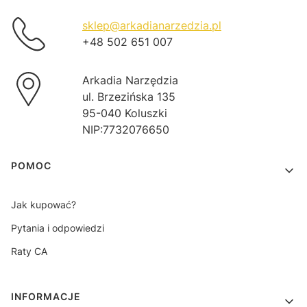
sklep@arkadianarzedzia.pl
+48 502 651 007
Arkadia Narzędzia
ul. Brzezińska 135
95-040 Koluszki
NIP:7732076650
Linki w stopce
POMOC
Jak kupować?
Pytania i odpowiedzi
Raty CA
INFORMACJE