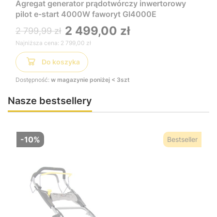
Agregat generator prądotwórczy inwertorowy
pilot e-start 4000W faworyt GI4000E
2 499,00 zł
2 799,99 zł
Najniższa cena:
2 799,00 zł
Do koszyka
Dostępność:
w magazynie poniżej < 3szt
Nasze bestsellery
-10%
Bestseller