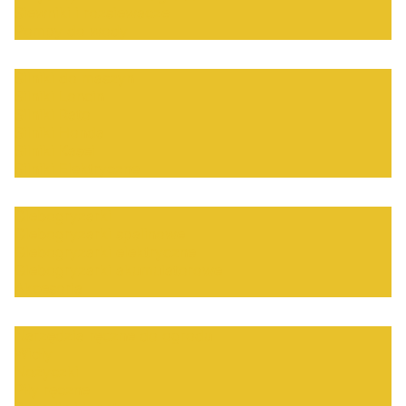
Siewniki i rozsiewacze
Pompy do wody
Silniki do maszyn
Silniki Loncin
Silniki Rato
Silniki Honda
Silniki Kasei
Silniki Elektryczne
Glebogryzarki
Glebogryzarki spalinowe
Glebogryzarki elektryczne
Glebogryzarki akumulatorowe
Akcesoria
Narzędzia ręczne do ogrodu
Widły
Nożyczki
Piły ręczne