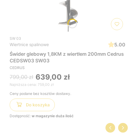
SW 03
5.00
Wiertnice spalinowe
Świder glebowy 1,8KM z wiertłem 200mm Cedrus
CEDSW03 SW03
CEDRUS
639,00 zł
799,00 zł
Najniższa cena:
759,00 zł
Ceny podane bez kosztów dostawy.
Do koszyka
Dostępność:
w magazynie duża ilość