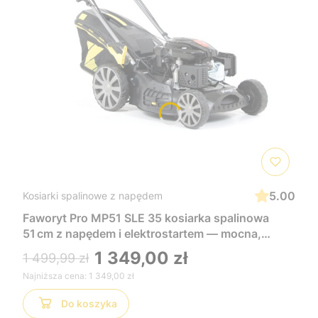
5.00
Kosiarki spalinowe z napędem
Faworyt Pro MP51 SLE 35 kosiarka spalinowa
51 cm z napędem i elektrostartem — mocna,
wygodna i łatwa w uruchomieniu, idealna do
1 349,00 zł
1 499,99 zł
dużych trawników
Najniższa cena:
1 349,00 zł
Do koszyka