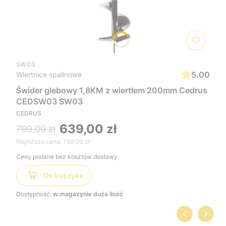
SW 03
5.00
Wiertnice spalinowe
Świder glebowy 1,8KM z wiertłem 200mm Cedrus
CEDSW03 SW03
CEDRUS
639,00 zł
799,00 zł
Najniższa cena:
759,00 zł
Ceny podane bez kosztów dostawy.
Do koszyka
Dostępność:
w magazynie duża ilość