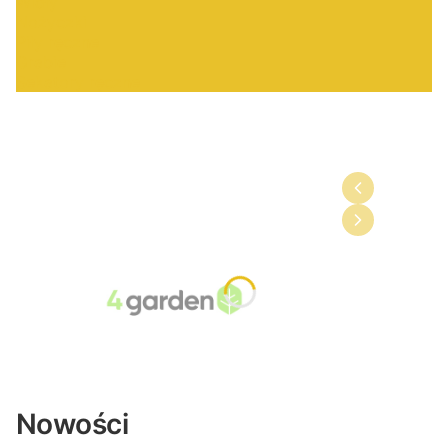
Widły
Nożyczki
Piły ręczne
Grabie
Sekatory ręczne
Nowości