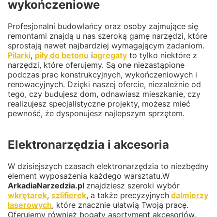
wykończeniowe
Profesjonalni budowlańcy oraz osoby zajmujące się
remontami znajdą u nas szeroką gamę narzędzi, które
sprostają nawet najbardziej wymagającym zadaniom.
Pilarki
,
piły do betonu
i
agregaty
to tylko niektóre z
narzędzi, które oferujemy. Są one niezastąpione
podczas prac konstrukcyjnych, wykończeniowych i
renowacyjnych. Dzięki naszej ofercie, niezależnie od
tego, czy budujesz dom, odnawiasz mieszkanie, czy
realizujesz specjalistyczne projekty, możesz mieć
pewność, że dysponujesz najlepszym sprzętem.
Elektronarzędzia i akcesoria
W dzisiejszych czasach elektronarzędzia to niezbędny
element wyposażenia każdego warsztatu.W
ArkadiaNarzedzia.pl
znajdziesz szeroki wybór
wkrętarek
,
szlifierek
, a także precyzyjnych
dalmierzy
laserowych
, które znacznie ułatwią Twoją pracę.
Oferujemy również bogaty asortyment akcesoriów,