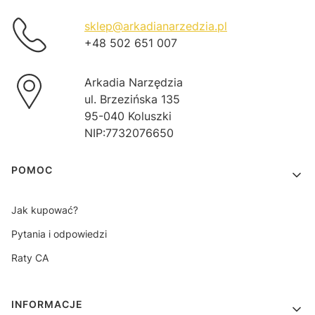
sklep@arkadianarzedzia.pl
+48 502 651 007
Arkadia Narzędzia
ul. Brzezińska 135
95-040 Koluszki
NIP:7732076650
Linki w stopce
POMOC
Jak kupować?
Pytania i odpowiedzi
Raty CA
INFORMACJE