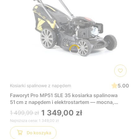
5.00
Kosiarki spalinowe z napędem
Faworyt Pro MP51 SLE 35 kosiarka spalinowa
51 cm z napędem i elektrostartem — mocna,
wygodna i łatwa w uruchomieniu, idealna do
1 349,00 zł
1 499,99 zł
dużych trawników
Najniższa cena:
1 349,00 zł
Do koszyka