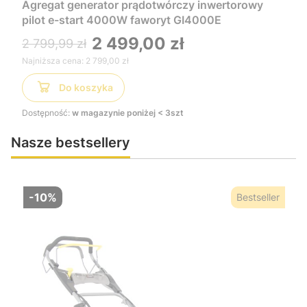
Agregat generator prądotwórczy inwertorowy
pilot e-start 4000W faworyt GI4000E
2 499,00 zł
2 799,99 zł
Najniższa cena:
2 799,00 zł
Do koszyka
Dostępność:
w magazynie poniżej < 3szt
Nasze bestsellery
-10%
Bestseller