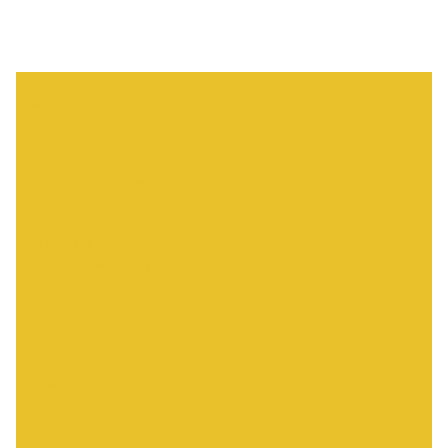
Las i Ogród
Wertykulatory
Kosiarki do trawy
Kosy i podkaszarki
Traktorki
Pilarki łańcuchowe
Glebogryzarki
Łuparki i rozdrabniacze
Pozostałe
Nożyce i sekatory
Zamiatarki i odśnieżarki
Dmuchawy do liści
Myjki wysokociśnieniowe
Opryskiwacze
Wiertnice i świdry
akcesoria
Narzędzia ręczne do ogrodu
Odchwaszczarki
Przyczepki i wózki ogrodowe