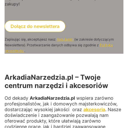
zakupy!
Dołącz do newslettera
Zapisując się, akceptujesz nasz
Regulamin
(w zakresie dotyczącym
Newslettera). Przetwarzanie danych odbywa się zgodnie z
Polityką
prywatności
.
ArkadiaNarzedzia.pl – Twoje
centrum narzędzi i akcesoriów
Od dekady
ArkadiaNarzedzia.pl
wspiera zarówno
profesjonalistów, jak i domowych majsterkowiczów,
dostarczając wysokiej jakości oraz
akcesoria
. Nasze
doświadczenie i zaangażowanie pozwalają nam
oferować produkty, które ułatwiają zarówno
codzienne prace, jak i bardziej zaawansowane