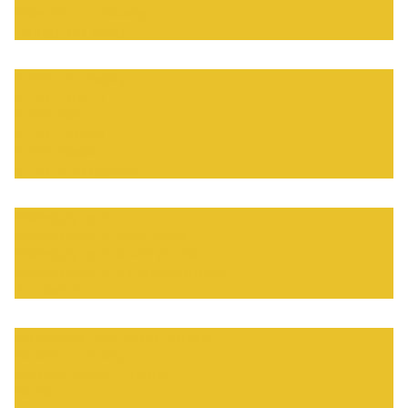
Siewniki i rozsiewacze
Pompy do wody
Silniki do maszyn
Silniki Loncin
Silniki Rato
Silniki Honda
Silniki Kasei
Silniki Elektryczne
Glebogryzarki
Glebogryzarki spalinowe
Glebogryzarki elektryczne
Glebogryzarki akumulatorowe
Akcesoria
Narzędzia ręczne do ogrodu
Szpadle i łopaty
Siekiery Młoty I Kilofy
Noże