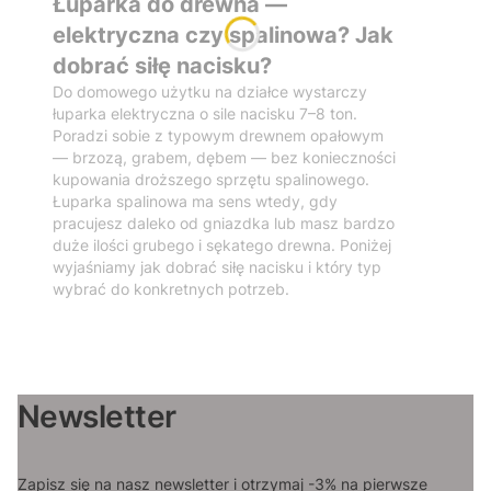
Łuparka do drewna —
elektryczna czy spalinowa? Jak
dobrać siłę nacisku?
Do domowego użytku na działce wystarczy
łuparka elektryczna o sile nacisku 7–8 ton.
Poradzi sobie z typowym drewnem opałowym
— brzozą, grabem, dębem — bez konieczności
kupowania droższego sprzętu spalinowego.
Łuparka spalinowa ma sens wtedy, gdy
pracujesz daleko od gniazdka lub masz bardzo
duże ilości grubego i sękatego drewna. Poniżej
wyjaśniamy jak dobrać siłę nacisku i który typ
wybrać do konkretnych potrzeb.
Newsletter
Zapisz się na nasz newsletter i otrzymaj -3% na pierwsze