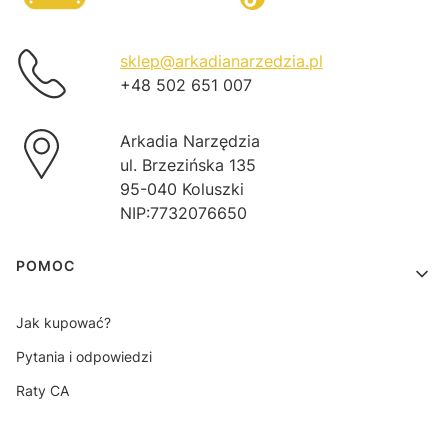
sklep@arkadianarzedzia.pl
+48 502 651 007
Arkadia Narzędzia
ul. Brzezińska 135
95-040 Koluszki
NIP:7732076650
Linki w stopce
POMOC
Jak kupować?
Pytania i odpowiedzi
Raty CA