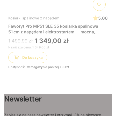
5.00
Kosiarki spalinowe z napędem
Faworyt Pro MP51 SLE 35 kosiarka spalinowa
51 cm z napędem i elektrostartem — mocna,
wygodna i łatwa w uruchomieniu, idealna do
1 349,00 zł
1 499,99 zł
dużych trawników
Najniższa cena:
1 349,00 zł
Do koszyka
Dostępność:
w magazynie poniżej < 3szt
Newsletter
Zapisz się na nasz newsletter i otrzymaj -3% na pierwsze