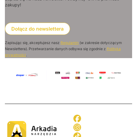
zakupy!
Dołącz do newslettera
Zapisując się, akceptujesz nasz
Regulamin
(w zakresie dotyczącym
Newslettera). Przetwarzanie danych odbywa się zgodnie z
Polityką
prywatności
.