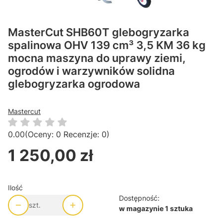
MasterCut SHB60T glebogryzarka
spalinowa OHV 139 cm³ 3,5 KM 36 kg
mocna maszyna do uprawy ziemi,
ogrodów i warzywników solidna
glebogryzarka ogrodowa
Mastercut
0.00
(Oceny: 0 Recenzje: 0)
1 250,00 zł
Cena
Ilość
Dostępność:
szt.
w magazynie 1 sztuka