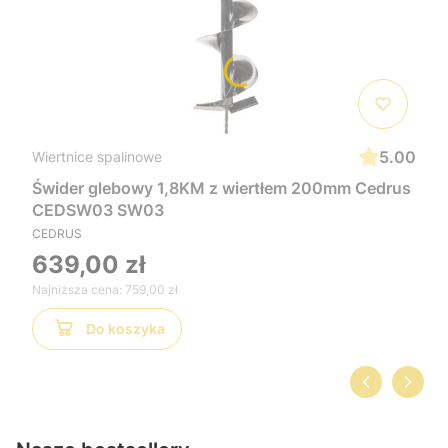
5.00
Wiertnice spalinowe
Świder glebowy 1,8KM z wiertłem 200mm Cedrus
CEDSW03 SW03
CEDRUS
639,00 zł
Najniższa cena:
759,00 zł
Do koszyka