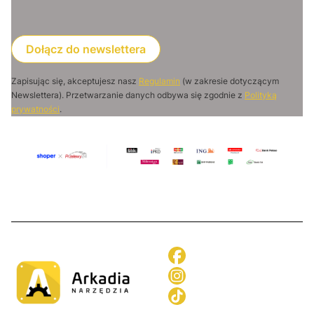
Dołącz do newslettera
Zapisując się, akceptujesz nasz
Regulamin
(w zakresie dotyczącym
Newslettera). Przetwarzanie danych odbywa się zgodnie z
Polityką
prywatności
.