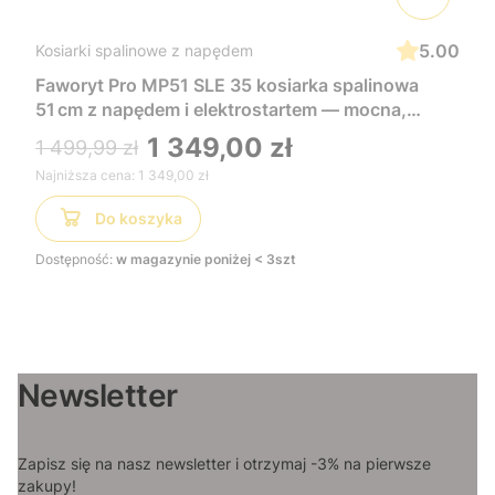
5.00
Kosiarki spalinowe z napędem
Faworyt Pro MP51 SLE 35 kosiarka spalinowa
51 cm z napędem i elektrostartem — mocna,
wygodna i łatwa w uruchomieniu, idealna do
1 349,00 zł
1 499,99 zł
dużych trawników
Najniższa cena:
1 349,00 zł
Do koszyka
Dostępność:
w magazynie poniżej < 3szt
Newsletter
Zapisz się na nasz newsletter i otrzymaj -3% na pierwsze
zakupy!