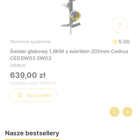
5.00
Wiertnice spalinowe
Świder glebowy 1,8KM z wiertłem 200mm Cedrus
CEDSW03 SW03
CEDRUS
639,00 zł
Najniższa cena:
759,00 zł
Do koszyka
Nasze bestsellery