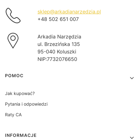
sklep@arkadianarzedzia.pl
+48 502 651 007
Arkadia Narzędzia
ul. Brzezińska 135
95-040 Koluszki
NIP:7732076650
Linki w stopce
POMOC
Jak kupować?
Pytania i odpowiedzi
Raty CA
INFORMACJE