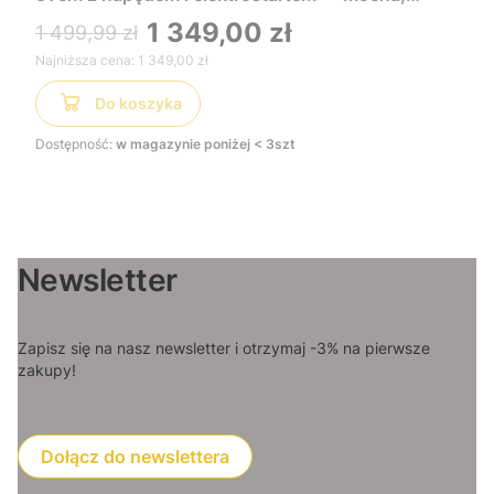
wygodna i łatwa w uruchomieniu, idealna do
1 349,00 zł
1 499,99 zł
dużych trawników
Najniższa cena:
1 349,00 zł
Do koszyka
Dostępność:
w magazynie poniżej < 3szt
Newsletter
Zapisz się na nasz newsletter i otrzymaj -3% na pierwsze
zakupy!
Dołącz do newslettera