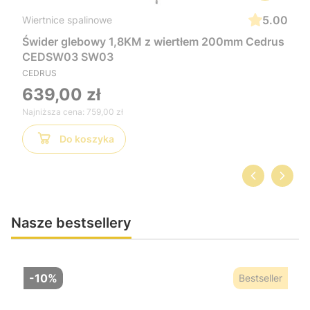
5.00
Wiertnice spalinowe
Świder glebowy 1,8KM z wiertłem 200mm Cedrus
CEDSW03 SW03
CEDRUS
639,00 zł
Najniższa cena:
759,00 zł
Do koszyka
Nasze bestsellery
-10%
Bestseller