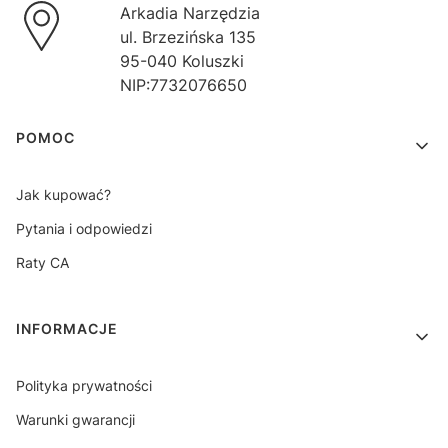
Arkadia Narzędzia
ul. Brzezińska 135
95-040 Koluszki
NIP:7732076650
Linki w stopce
POMOC
Jak kupować?
Pytania i odpowiedzi
Raty CA
INFORMACJE
Polityka prywatności
Warunki gwarancji