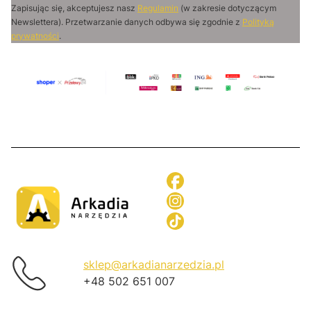
Zapisując się, akceptujesz nasz
Regulamin
(w zakresie dotyczącym
Newslettera). Przetwarzanie danych odbywa się zgodnie z
Polityką
prywatności
.
sklep@arkadianarzedzia.pl
+48 502 651 007