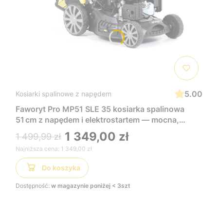
5.00
Kosiarki spalinowe z napędem
Faworyt Pro MP51 SLE 35 kosiarka spalinowa
51 cm z napędem i elektrostartem — mocna,
wygodna i łatwa w uruchomieniu, idealna do
1 349,00 zł
1 499,99 zł
dużych trawników
Najniższa cena:
1 349,00 zł
Do koszyka
Dostępność:
w magazynie poniżej < 3szt