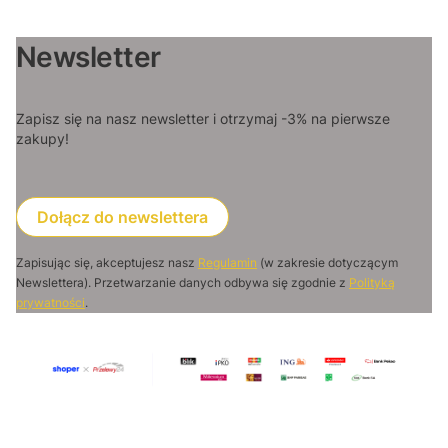
Newsletter
Zapisz się na nasz newsletter i otrzymaj -3% na pierwsze
zakupy!
Dołącz do newslettera
Zapisując się, akceptujesz nasz
Regulamin
(w zakresie dotyczącym
Newslettera). Przetwarzanie danych odbywa się zgodnie z
Polityką
prywatności
.