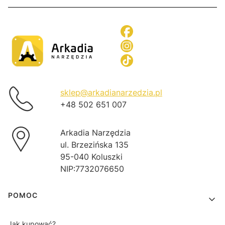
sklep@arkadianarzedzia.pl
+48 502 651 007
Arkadia Narzędzia
ul. Brzezińska 135
95-040 Koluszki
NIP:7732076650
Linki w stopce
POMOC
Jak kupować?